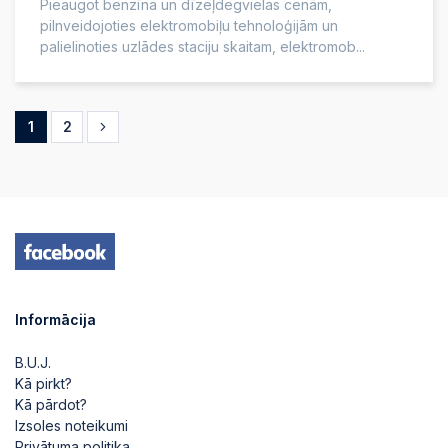
Pieaugot benzīna un dīzeļdegvielas cenām,
pilnveidojoties elektromobiļu tehnoloģijām un
palielinoties uzlādes staciju skaitam, elektromob...
1
2
Informācija
B.U.J.
Kā pirkt?
Kā pārdot?
Izsoles noteikumi
Privātuma politika