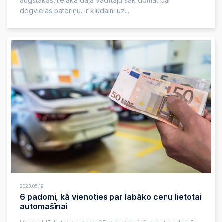
augstākas, lielākā daļa vadītāju sāk domāt par
degvielas patēriņu. Ir kļūdaini uz...
2023.05.19
6 padomi, kā vienoties par labāko cenu lietotai
automašīnai