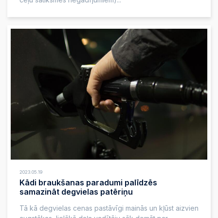
2023.05.19
Kādi braukšanas paradumi palīdzēs
samazināt degvielas patēriņu
Tā kā degvielas cenas pastāvīgi mainās un kļūst aizvien