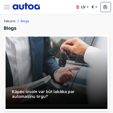
LV
€
Sākums
Blogs
zsoles
Blogs
?
Kāpēc izsole var būt labāka par
automašīnu tirgu?