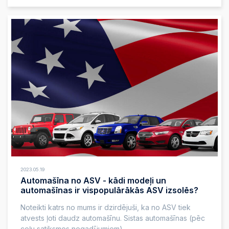
2023.05.19
Automašīna no ASV - kādi modeļi un
automašīnas ir vispopulārākās ASV izsolēs?
Noteikti katrs no mums ir dzirdējuši, ka no ASV tiek
atvests ļoti daudz automašīnu. Sistas automašīnas (pēc
ceļu satiksmes negadījumiem)...