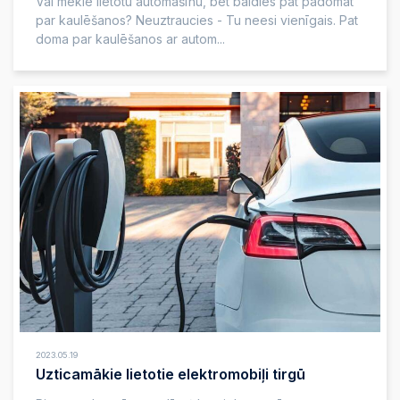
Vai meklē lietotu automašīnu, bet baidies pat padomāt
par kaulēšanos? Neuztraucies - Tu neesi vienīgais. Pat
doma par kaulēšanos ar autom...
2023.05.19
Uzticamākie lietotie elektromobiļi tirgū