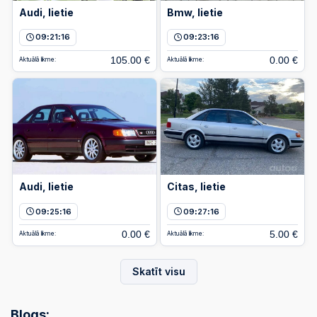
Audi, lietie
Bmw, lietie
09
21
16
09
23
16
:
:
:
:
105.00 €
0.00 €
Aktuālā likme:
Aktuālā likme:
Audi, lietie
Citas, lietie
09
25
16
09
27
16
:
:
:
:
0.00 €
5.00 €
Aktuālā likme:
Aktuālā likme:
Skatīt visu
Blogs: