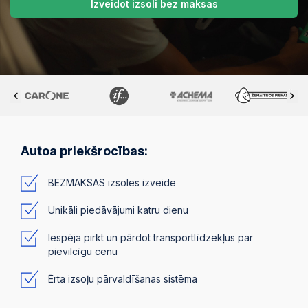
Izveidot izsoli bez maksas
Autoa priekšrocības:
BEZMAKSAS izsoles izveide
Unikāli piedāvājumi katru dienu
Iespēja pirkt un pārdot transportlīdzekļus par
pievilcīgu cenu
Ērta izsoļu pārvaldīšanas sistēma