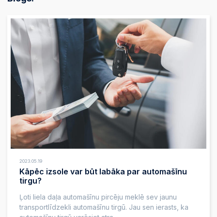
2023.05.19
Kāpēc izsole var būt labāka par automašīnu
tirgu?
Ļoti liela daļa automašīnu pircēju meklē sev jaunu
transportlīdzekli automašīnu tirgū. Jau sen ierasts, ka