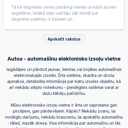
Tā kā degvielas cenas pastāvīgi mainās un kļūst aizvien
augstākas, lielākā daļa vadītāju sāk domāt par
degvielas patēriņu. Ir kļūdaini uz...
Apskatīt rakstus
Autoa - automašīnu elektonisko izsoļu vietne
Iegādājies un pārdod jaunas, lietotas vai bojātas automašīnas
elektroniskajās izsolēs. Ērta sistēma, skaidra un droša
apmaksa, detalizēta informācija par katru izsoles objektu, kā
arī nekādu slēpto noteikumu - pieslēgties sistēmai varat ar
dažu klikšķu palīdzību.
Mūsu elektronisko izsoļu vietne ir ērta un saprotama gan
pircējiem, gan pārdevējiem. Kāpēc? Nekādu zvanu, lai
noslēgtu darījumu, nekādu braucienu, lai apskatītu automašīnu
- tātad, mazāk stresa. Visa informācija par automašīnu un tās