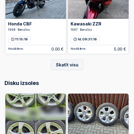
Honda CBF
Kawasaki ZZR
1998
Benzīns
1997
Benzīns
11
15
16
1
09
31
16
d.
:
:
:
:
0.00 €
5.00 €
Aktuālā likme:
Aktuālā likme:
Skatīt visu
Disku izsoles