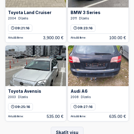
Toyota Land Cruiser
BMW 3 Series
2004
Dīzelis
2011
Dīzelis
09
21
16
09
23
16
:
:
:
:
3,900.00 €
100.00 €
Aktuālā likme:
Aktuālā likme:
Toyota Avensis
Audi A6
2003
Dīzelis
2008
Dīzelis
09
25
16
09
27
16
:
:
:
:
535.00 €
635.00 €
Aktuālā likme:
Aktuālā likme:
Skatīt visu