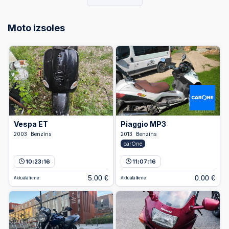
Moto izsoles
Vespa ET
Piaggio MP3
2003
Benzīns
2013
Benzīns
carOne
10
23
16
11
07
16
:
:
:
:
5.00 €
0.00 €
Aktuālā likme:
Aktuālā likme: