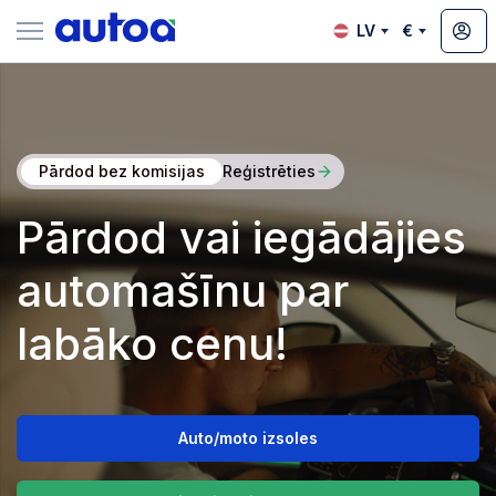
LV
€
zsoles
Pārdod bez komisijas
Reģistrēties
?
Pārdod vai iegādājies
automašīnu par
labāko cenu!
Auto/moto izsoles