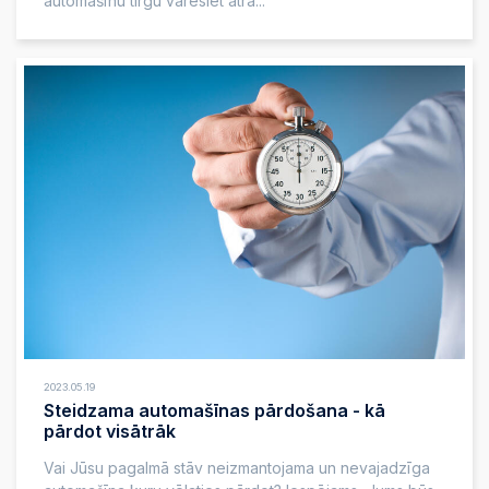
automašīnu tirgū varēsiet atra...
2023.05.19
Steidzama automašīnas pārdošana - kā
pārdot visātrāk
Vai Jūsu pagalmā stāv neizmantojama un nevajadzīga