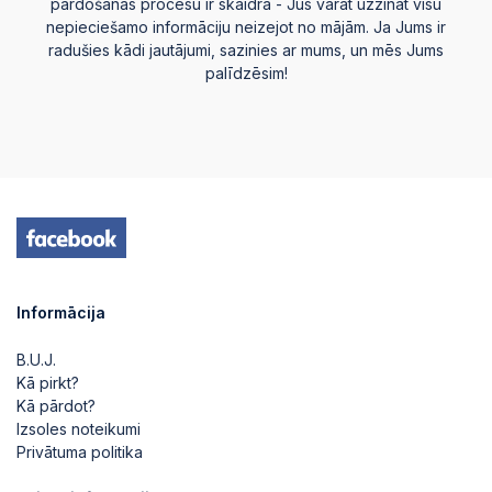
pārdošanas procesu ir skaidra - Jūs varat uzzināt visu
nepieciešamo informāciju neizejot no mājām. Ja Jums ir
radušies kādi jautājumi, sazinies ar mums, un mēs Jums
palīdzēsim!
Informācija
B.U.J.
Kā pirkt?
Kā pārdot?
Izsoles noteikumi
Privātuma politika