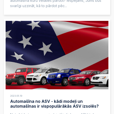
automašīna kuru vēlaties pārdot? Iespējams, Jums būs
svarīgi uzzināt, kā to pārdot pēc...
2023.05.19
Automašīna no ASV - kādi modeļi un
automašīnas ir vispopulārākās ASV izsolēs?