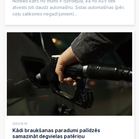
Noteikti katrs no mums ir dzirdējuši, ka no ASV tiek
atvests ļoti daudz automašīnu. Sistas automašīnas (pēc
ceļu satiksmes negadījumiem)...
2023.05.19
Kādi braukšanas paradumi palīdzēs
samazināt degvielas patēriņu