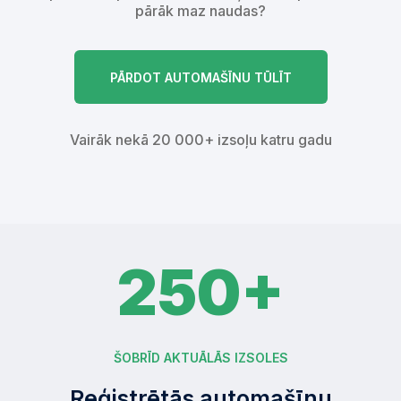
pārāk maz naudas?
PĀRDOT AUTOMAŠĪNU TŪLĪT
Vairāk nekā 20 000+ izsoļu katru gadu
250+
ŠOBRĪD AKTUĀLĀS IZSOLES
Reģistrētās automašīnu