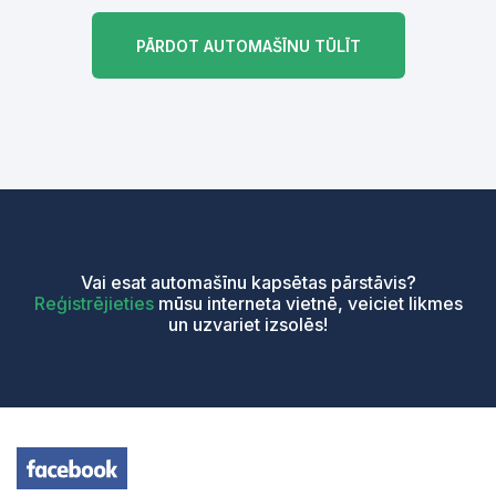
PĀRDOT AUTOMAŠĪNU TŪLĪT
Vai esat automašīnu kapsētas pārstāvis?
Reģistrējieties
mūsu interneta vietnē, veiciet likmes
un uzvariet izsolēs!