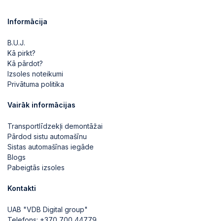
Informācija
B.U.J.
Kā pirkt?
Kā pārdot?
Izsoles noteikumi
Privātuma politika
Vairāk informācijas
Transportlīdzekļi demontāžai
Pārdod sistu automašīnu
Sistas automašīnas iegāde
Blogs
Pabeigtās izsoles
Kontakti
UAB "VDB Digital group"
Telefons:
+370 700 44779