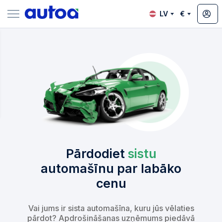
LV
€
zsoles
?
Pārdodiet
sistu
automašīnu par labāko
cenu
Vai jums ir sista automašīna, kuru jūs vēlaties
pārdot? Apdrošināšanas uzņēmums piedāvā