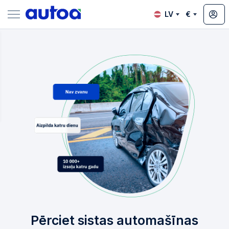
LV
€
zsoles
?
Pērciet sistas automašīnas