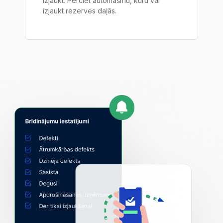
izjaukt. Pērciet automašīnu, kuru var
izjaukt rezerves daļās.