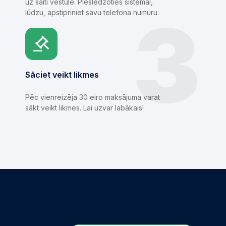
uz saiti vēstulē. Pieslēdzoties sistēmai,
3
lūdzu, apstipriniet savu telefona numuru.
Sāciet veikt likmes
Pēc vienreizēja 30 eiro maksājuma varat
sākt veikt likmes. Lai uzvar labākais!