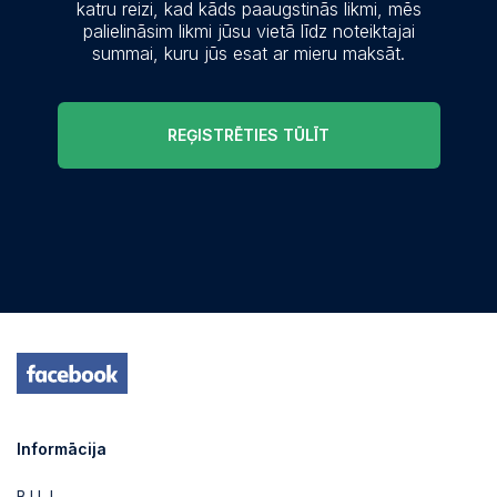
katru reizi, kad kāds paaugstinās likmi, mēs
palielināsim likmi jūsu vietā līdz noteiktajai
summai, kuru jūs esat ar mieru maksāt.
REĢISTRĒTIES TŪLĪT
Informācija
B.U.J.