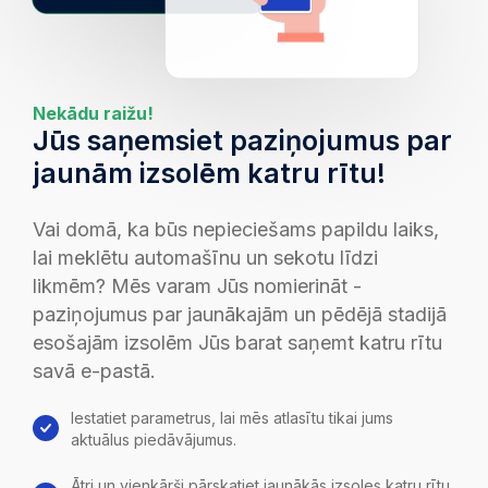
Nekādu raižu!
Jūs saņemsiet paziņojumus par
jaunām izsolēm katru rītu!
Vai domā, ka būs nepieciešams papildu laiks,
lai meklētu automašīnu un sekotu līdzi
likmēm? Mēs varam Jūs nomierināt -
paziņojumus par jaunākajām un pēdējā stadijā
esošajām izsolēm Jūs barat saņemt katru rītu
savā e-pastā.
Iestatiet parametrus, lai mēs atlasītu tikai jums
aktuālus piedāvājumus.
Ātri un vienkārši pārskatiet jaunākās izsoles katru rītu,