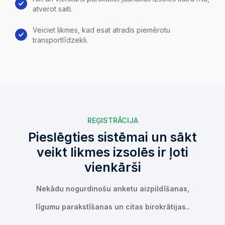
atverot saiti.
Veiciet likmes, kad esat atradis piemērotu
transportlīdzekli.
REĢISTRĀCIJA
Pieslēgties sistēmai un sākt
veikt likmes izsolēs ir ļoti
vienkārši
Nekādu nogurdinošu anketu aizpildīšanas,
līgumu parakstīšanas un citas birokrātijas..