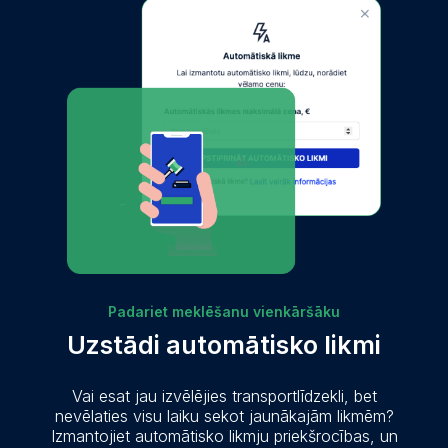
Padariet meklēšanu vienkāršāku
Uzstādi automātisko likmi
Vai esat jau izvēlējies transportlīdzekli, bet
nevēlaties visu laiku sekot jaunākajām likmēm?
Izmantojiet automātisko likmju priekšrocības, un