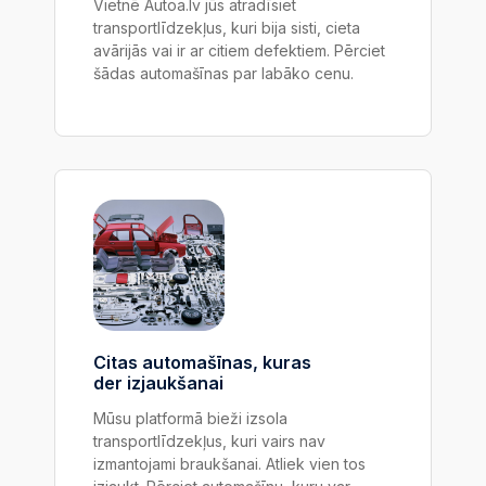
Vietnē Autoa.lv jūs atradīsiet
transportlīdzekļus, kuri bija sisti, cieta
avārijās vai ir ar citiem defektiem. Pērciet
šādas automašīnas par labāko cenu.
Citas automašīnas,
kuras
der izjaukšanai
Mūsu platformā bieži izsola
transportlīdzekļus, kuri vairs nav
izmantojami braukšanai. Atliek vien tos