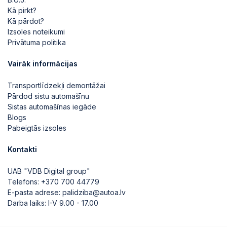
Kā pirkt?
Kā pārdot?
Izsoles noteikumi
Privātuma politika
Vairāk informācijas
Transportlīdzekļi demontāžai
Pārdod sistu automašīnu
Sistas automašīnas iegāde
Blogs
Pabeigtās izsoles
Kontakti
UAB "VDB Digital group"
Telefons:
+370 700 44779
E-pasta adrese:
palidziba@autoa.lv
Darba laiks: I-V 9.00 - 17.00