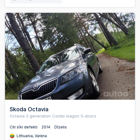
Skoda Octavia
Octavia 3 generation Combi wagon 5-doors
Citi sīki defekti
2014
Dīzelis
Lithuania, Varėna