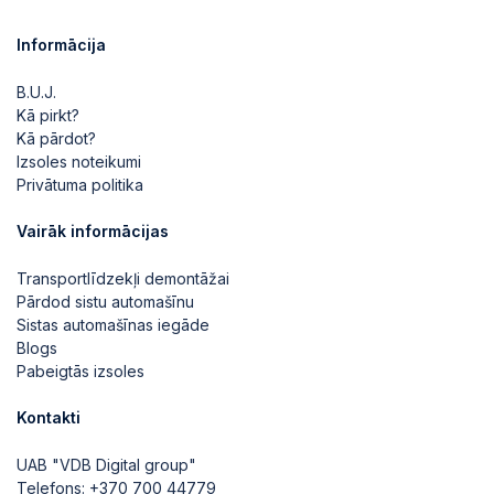
Informācija
B.U.J.
Kā pirkt?
Kā pārdot?
Izsoles noteikumi
Privātuma politika
Vairāk informācijas
Transportlīdzekļi demontāžai
Pārdod sistu automašīnu
Sistas automašīnas iegāde
Blogs
Pabeigtās izsoles
Kontakti
UAB "VDB Digital group"
Telefons:
+370 700 44779