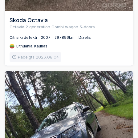
Skoda Octavia
Octavia 2 generation Combi wagon 5-doors
Citi sīki defekti
2007
297896km
Dīzelis
Lithuania, Kaunas
Pabeigts 2026.08.04