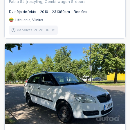
Fabia 5J [restyling] Combi wagon 5-doors
Dzinēja defekts
2010
231380km
Benzīns
Lithuania, Vilnius
Pabeigts 2026.08.05