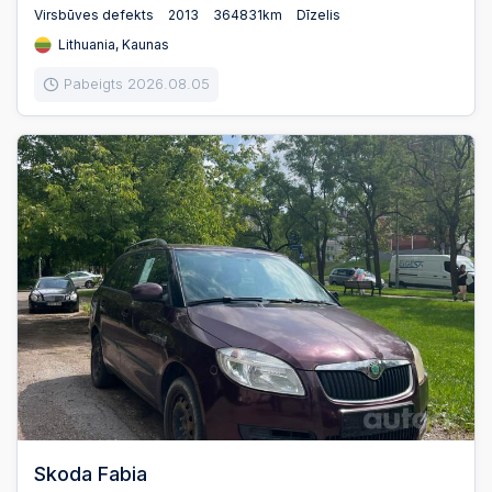
Virsbūves defekts
2013
364831km
Dīzelis
Lithuania, Kaunas
Pabeigts 2026.08.05
Skoda Fabia