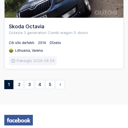
Skoda Octavia
Octavia 3 generation Combi wagon 5-doors
Citi sīki defekti
2014
Dīzelis
Lithuania, Varėna
Pabeigts 2026.08.04
1
2
3
4
5