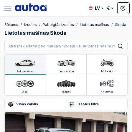
LV
€
Sākums
Izsoles
Pabeigtās izsoles
Lietotas mašīnas
Skoda
zsoles
Lietotas mašīnas Skoda
?
Automašīnas
Demontāžai
Motocikli
Diski
Riepas
Nr. zīmes
Visas valstis
Izsoles filtrs