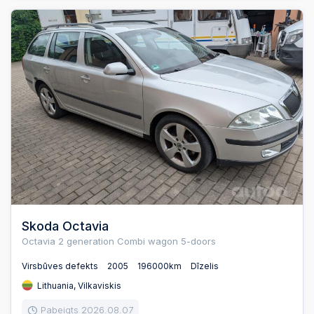
Skoda Octavia
Octavia 2 generation Combi wagon 5-doors
Virsbūves defekts
2005
196000km
Dīzelis
Lithuania, Vilkaviskis
Pabeigts 2026.08.07