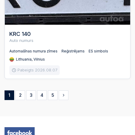
KRC 140
Auto numurs
Automašīnas numura zīmes
Reģistrējams
ES simbols
Lithuania, Vilnius
Pabeigts 2026.08.07
1
2
3
4
5