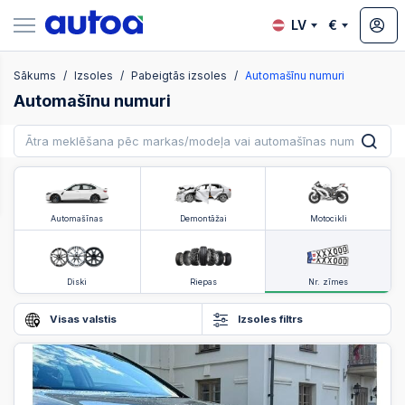
LV
€
Sākums
Izsoles
Pabeigtās izsoles
Automašīnu numuri
zsoles
Automašīnu numuri
?
Automašīnas
Demontāžai
Motocikli
Diski
Riepas
Nr. zīmes
Visas valstis
Izsoles filtrs