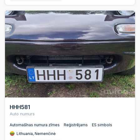
HHH581
Auto numurs
Automašīnas numura zīmes
Reģistrējams
ES simbols
Lithuania, Nemenčinė