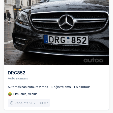
DRG852
Auto numurs
Automašīnas numura zīmes
Reģistrējams
ES simbols
Lithuania, Vilnius
Pabeigts 2026.08.07