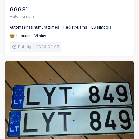
GGG311
Auto numurs
Automašīnas numura zīmes
Reģistrējams
ES simbols
Lithuania, Vilnius
Pabeigts 2026.08.07