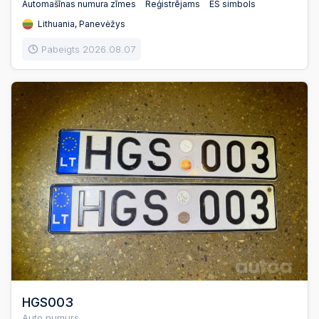
Automašīnas numura zīmes
Reģistrējams
ES simbols
Lithuania, Panevėžys
Pabeigts 2026.08.07
HGS003
Auto numurs