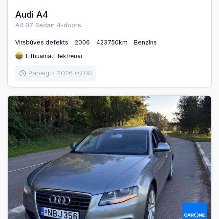
Audi A4
A4 B7 Sedan 4-doors
Virsbūves defekts
2006
423750km
Benzīns
Lithuania, Elektrėnai
Pabeigts 2026.07.08