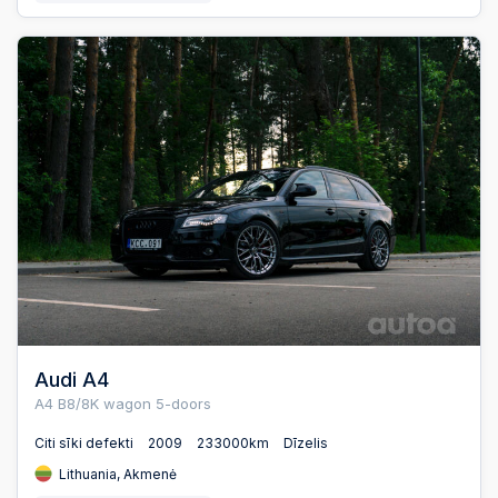
Audi A4
A4 B8/8K wagon 5-doors
Citi sīki defekti
2009
233000km
Dīzelis
Lithuania, Akmenė