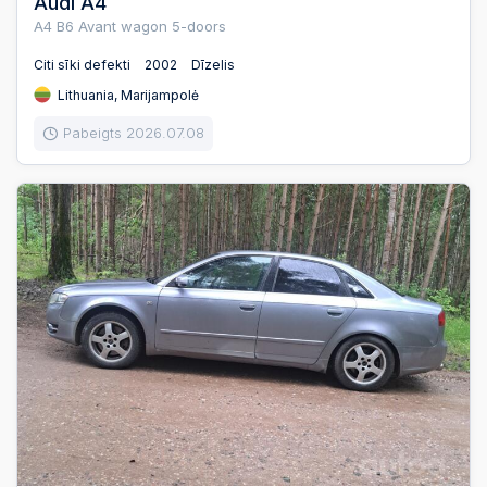
Audi A4
A4 B6 Avant wagon 5-doors
Citi sīki defekti
2002
Dīzelis
Lithuania, Marijampolė
Pabeigts 2026.07.08