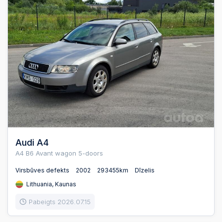
Audi A4
A4 B6 Avant wagon 5-doors
Virsbūves defekts
2002
293455km
Dīzelis
Lithuania, Kaunas
Pabeigts 2026.07.15