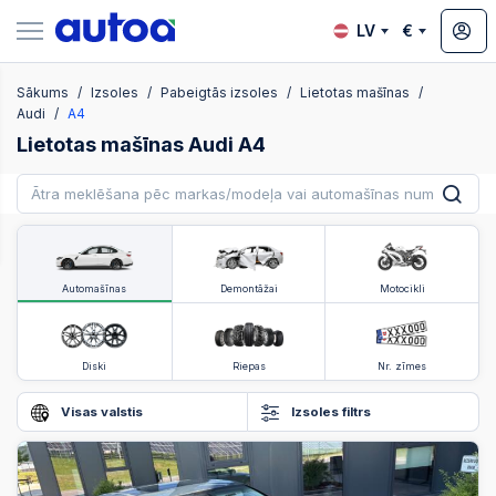
LV
€
Sākums
Izsoles
Pabeigtās izsoles
Lietotas mašīnas
zsoles
Audi
A4
Lietotas mašīnas Audi A4
?
Automašīnas
Demontāžai
Motocikli
Diski
Riepas
Nr. zīmes
Visas valstis
Izsoles filtrs