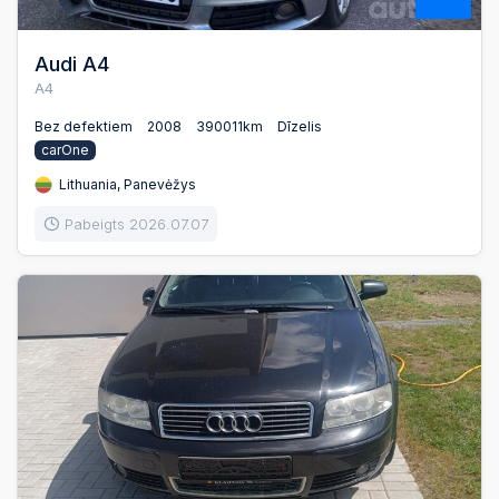
Audi A4
A4
Bez defektiem
2008
390011km
Dīzelis
carOne
Lithuania, Panevėžys
Pabeigts 2026.07.07