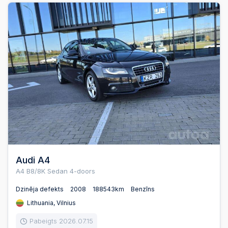
Audi A4
A4 B8/8K Sedan 4-doors
Dzinēja defekts
2008
188543km
Benzīns
Lithuania, Vilnius
Pabeigts 2026.07.15