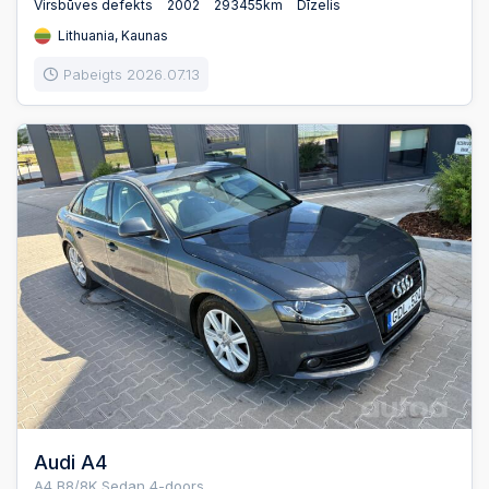
Virsbūves defekts
2002
293455km
Dīzelis
Lithuania, Kaunas
Pabeigts 2026.07.13
Audi A4
A4 B8/8K Sedan 4-doors