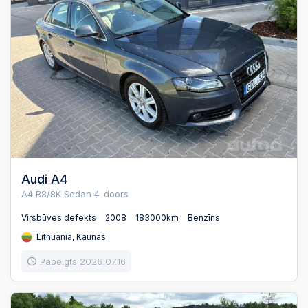
Audi A4
A4 B8/8K Sedan 4-doors
Virsbūves defekts
2008
183000km
Benzīns
Lithuania, Kaunas
Pabeigts 2026.07.16