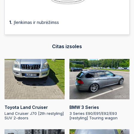
Įlenkimas ir nubrėžimss
Citas izsoles
Toyota Land Cruiser
BMW 3 Series
Land Cruiser J70 [2th restyling]
3 Series E90/E91/E92/E93
SUV 2-doors
[restyling] Touring wagon