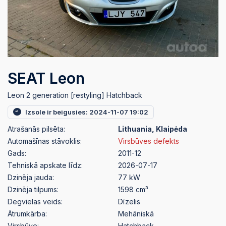
SEAT Leon
Leon 2 generation [restyling] Hatchback
Izsole ir beigusies: 2024-11-07 19:02
Atrašanās pilsēta:
Lithuania, Klaipėda
Automašīnas stāvoklis:
Virsbūves defekts
Gads:
2011-12
Tehniskā apskate līdz:
2026-07-17
Dzinēja jauda:
77 kW
Dzinēja tilpums:
1598 cm³
Degvielas veids:
Dīzelis
Ātrumkārba:
Mehāniskā
Virsbūve:
Hatchback