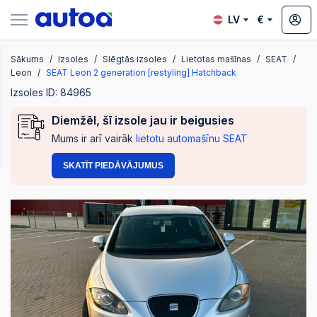
LV
€
Sākums
Izsoles
Slēgtās izsoles
Lietotas mašīnas
SEAT
zsoles
Leon
SEAT Leon 2 generation [restyling] Hatchback
Izsoles ID: 84965
Diemžēl, šī izsole jau ir beigusies
?
Mums ir arī vairāk
lietotu automašīnu SEAT
SKATĪT PIEDĀVĀJUMUS