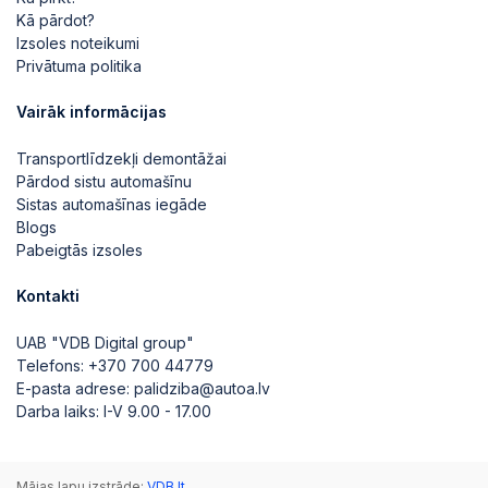
Kā pārdot?
Izsoles noteikumi
Privātuma politika
Vairāk informācijas
Transportlīdzekļi demontāžai
Pārdod sistu automašīnu
Sistas automašīnas iegāde
Blogs
Pabeigtās izsoles
Kontakti
UAB "VDB Digital group"
Telefons:
+370 700 44779
E-pasta adrese:
palidziba@autoa.lv
Darba laiks: I-V 9.00 - 17.00
Mājas lapu izstrāde:
VDB.lt