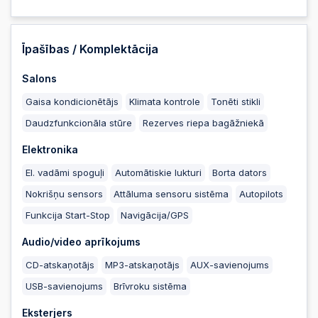
2024-11-06 21:22:34
Īpašības / Komplektācija
Salons
2024-11-06 21:22:34
Gaisa kondicionētājs
Klimata kontrole
Tonēti stikli
Daudzfunkcionāla stūre
Rezerves riepa bagāžniekā
2024-11-06 21:22:33
Elektronika
El. vadāmi spoguļi
Automātiskie lukturi
Borta dators
2024-11-06 21:22:33
Nokrišņu sensors
Attāluma sensoru sistēma
Autopilots
Funkcija Start-Stop
Navigācija/GPS
2024-11-06 21:22:32
Audio/video aprīkojums
CD-atskaņotājs
MP3-atskaņotājs
AUX-savienojums
2024-11-06 21:22:32
USB-savienojums
Brīvroku sistēma
Eksterjers