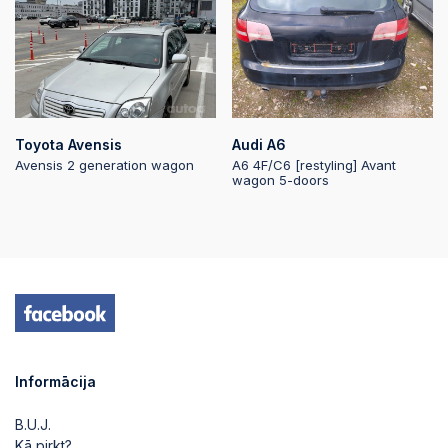
Toyota Avensis
Audi A6
Avensis 2 generation wagon
A6 4F/C6 [restyling] Avant
wagon 5-doors
Informācija
B.U.J.
Kā pirkt?