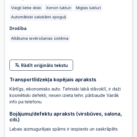
2024-11-06 21:22:25
Viegli lietie diski
Xenon lukturi
Miglas lukturi
Automātiski salokāmi spoguļi
2024-11-06 21:22:25
Drošība
Attāluma ievērošanas sistēma
2024-11-06 20:43:00
2024-11-06 20:43:00
Rādīt oriģinālo tekstu
Transportlīdzekļa kopējais apraksts
2024-11-05 23:57:45
Kārtīgs, ekonomisks auto. Tehniski labā stāvoklī, ir daži
kosmētiski defekti, nesen izieta tehn. pārbaude Vairāk
info pa telefonu
2024-11-04 21:21:32
Bojājumu/defektu apraksts (virsbūves, salona,
citi.)
Labais aizmugurējais spārns ir iespiests un saskrāpēts