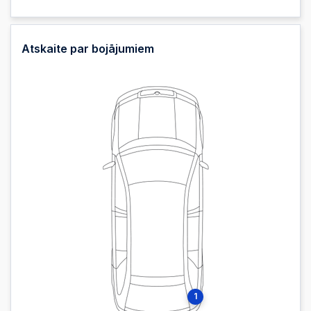
Atskaite par bojājumiem
1