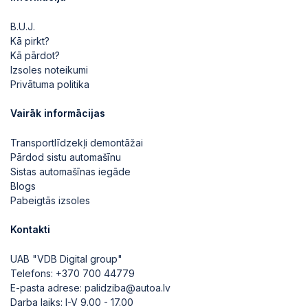
B.U.J.
Kā pirkt?
Kā pārdot?
Izsoles noteikumi
Privātuma politika
Vairāk informācijas
Transportlīdzekļi demontāžai
Pārdod sistu automašīnu
Sistas automašīnas iegāde
Blogs
Pabeigtās izsoles
Kontakti
UAB "VDB Digital group"
Telefons:
+370 700 44779
E-pasta adrese:
palidziba@autoa.lv
Darba laiks: I-V 9.00 - 17.00