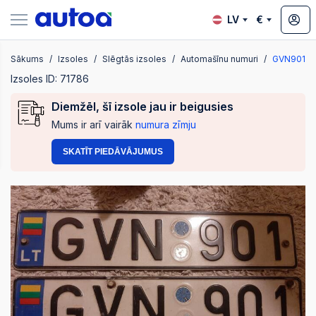
LV
€
Sākums
Izsoles
Slēgtās izsoles
Automašīnu numuri
GVN901
zsoles
Izsoles ID: 71786
Diemžēl, šī izsole jau ir beigusies
Mums ir arī vairāk
numura zīmju
?
SKATĪT PIEDĀVĀJUMUS