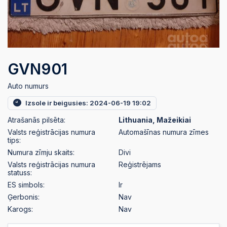
GVN901
Auto numurs
Izsole ir beigusies: 2024-06-19 19:02
Atrašanās pilsēta:
Lithuania, Mažeikiai
Valsts reģistrācijas numura
Automašīnas numura zīmes
tips:
Numura zīmju skaits:
Divi
Valsts reģistrācijas numura
Reģistrējams
statuss:
ES simbols:
Ir
Ģerbonis:
Nav
Karogs:
Nav