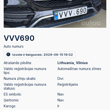
VVV690
Auto numurs
Izsole ir beigusies: 2026-06-15 19:02
Atrašanās pilsēta:
Lithuania, Vilnius
Valsts reģistrācijas numura
Automašīnas numura zīmes
tips:
Numura zīmju skaits:
Divi
Valsts reģistrācijas numura
Reģistrējams
statuss:
ES simbols:
Nav
Ģerbonis:
Nav
Karogs:
Ir