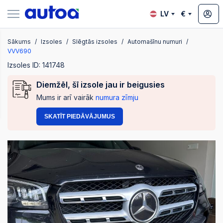
LV
€
Sākums
Izsoles
Slēgtās izsoles
Automašīnu numuri
zsoles
VVV690
Izsoles ID: 141748
Diemžēl, šī izsole jau ir beigusies
?
Mums ir arī vairāk
numura zīmju
SKATĪT PIEDĀVĀJUMUS