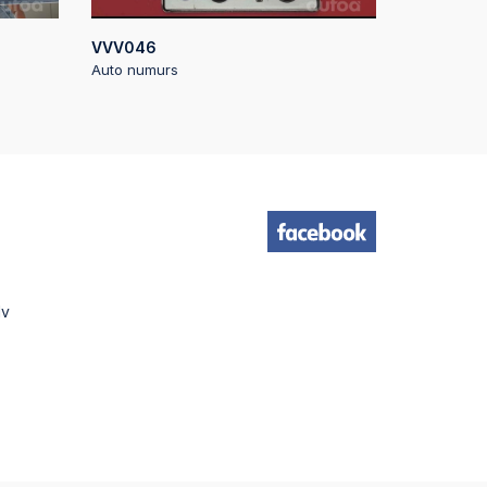
:44
VVV046
Auto numurs
:08
40
:39
lv