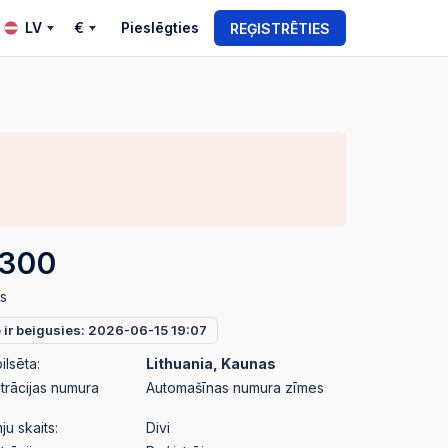
LV
€
Pieslēgties
REĢISTRĒTIES
300
s
e ir beigusies: 2026-06-15 19:07
ilsēta:
Lithuania, Kaunas
strācijas numura
Automašīnas numura zīmes
u skaits:
Divi