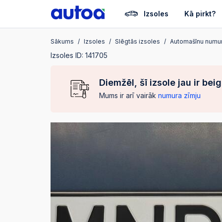
Izsoles
Kā pirkt?
Sākums
Izsoles
Slēgtās izsoles
Automašīnu numur
Izsoles ID: 141705
Diemžēl, šī izsole jau ir bei
Mums ir arī vairāk
numura zīmju