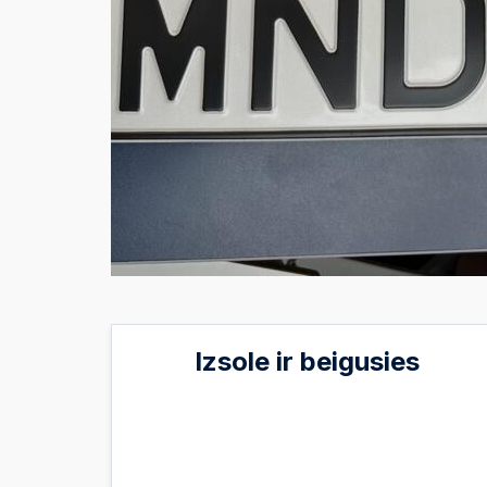
Izsole ir beigusies