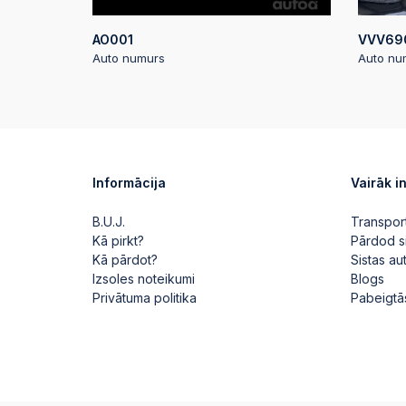
AO001
VVV69
Auto numurs
Auto nu
Informācija
Vairāk i
B.U.J.
Transpor
Kā pirkt?
Pārdod s
Kā pārdot?
Sistas a
Izsoles noteikumi
Blogs
Privātuma politika
Pabeigtā