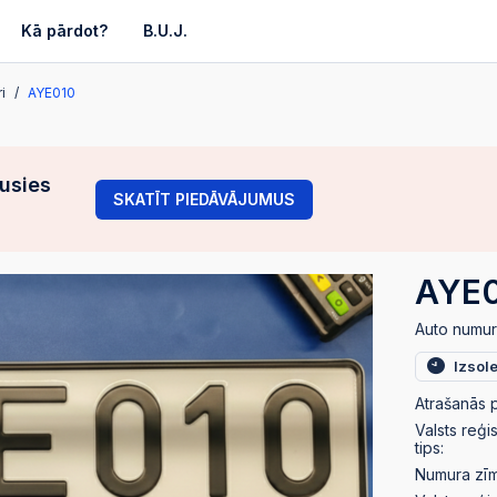
Kā pārdot?
B.U.J.
i
AYE010
gusies
SKATĪT PIEDĀVĀJUMUS
AYE
Auto numur
Izsol
Atrašanās p
Valsts reģi
tips:
Numura zīmj