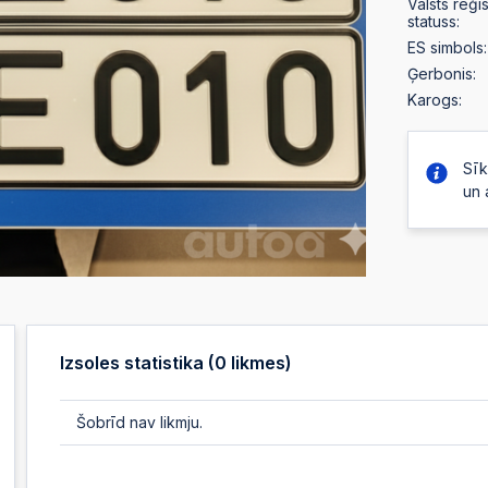
Valsts reģi
statuss:
ES simbols:
Ģerbonis:
Karogs:
Sīk
un 
Izsoles statistika (
0
likmes)
Šobrīd nav likmju.