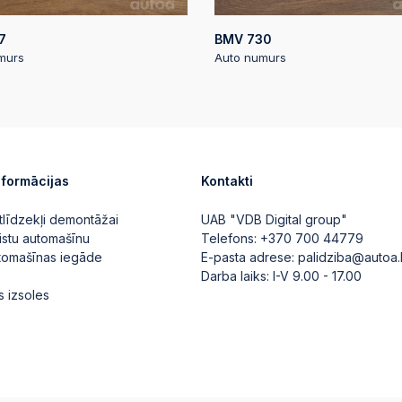
7
BMV 730
murs
Auto numurs
nformācijas
Kontakti
tlīdzekļi demontāžai
UAB "VDB Digital group"
istu automašīnu
Telefons:
+370 700 44779
utomašīnas iegāde
E-pasta adrese:
palidziba@autoa.
Darba laiks: I-V 9.00 - 17.00
s izsoles