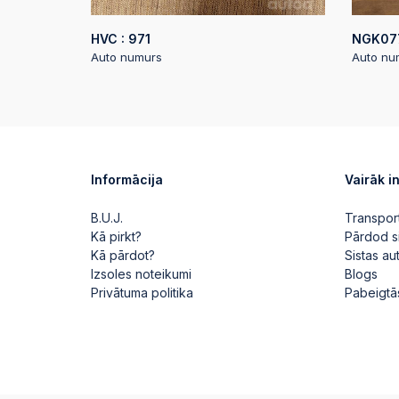
HVC : 971
NGK07
Auto numurs
Auto nu
Informācija
Vairāk i
B.U.J.
Transpor
Kā pirkt?
Pārdod s
Kā pārdot?
Sistas a
Izsoles noteikumi
Blogs
Privātuma politika
Pabeigtā