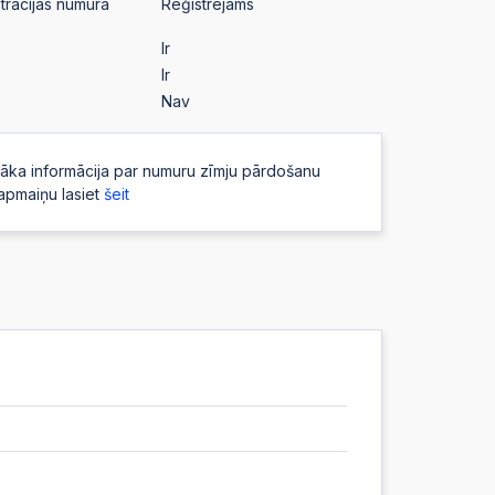
strācijas numura
Reģistrējams
Ir
Ir
Nav
āka informācija par numuru zīmju pārdošanu
apmaiņu lasiet
šeit