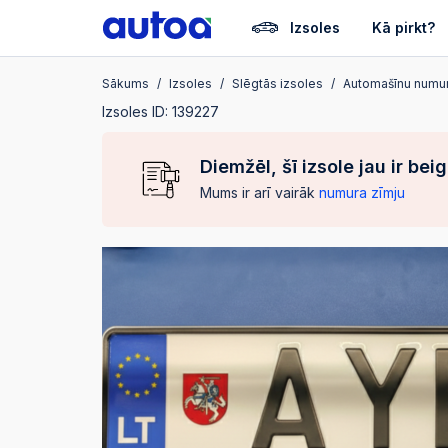
Izsoles
Kā pirkt?
Sākums
Izsoles
Slēgtās izsoles
Automašīnu numur
Izsoles ID: 139227
Diemžēl, šī izsole jau ir bei
Mums ir arī vairāk
numura zīmju