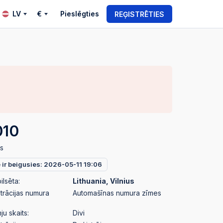
LV
€
Pieslēgties
REĢISTRĒTIES
010
s
e ir beigusies: 2026-05-11 19:06
ilsēta:
Lithuania, Vilnius
strācijas numura
Automašīnas numura zīmes
u skaits:
Divi