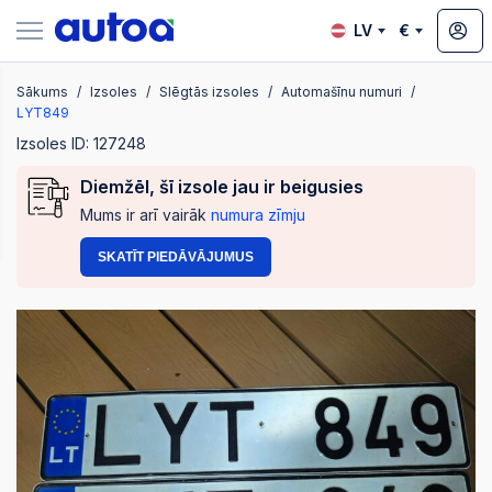
LV
€
Sākums
Izsoles
Slēgtās izsoles
Automašīnu numuri
zsoles
LYT849
Izsoles ID: 127248
Diemžēl, šī izsole jau ir beigusies
?
Mums ir arī vairāk
numura zīmju
SKATĪT PIEDĀVĀJUMUS