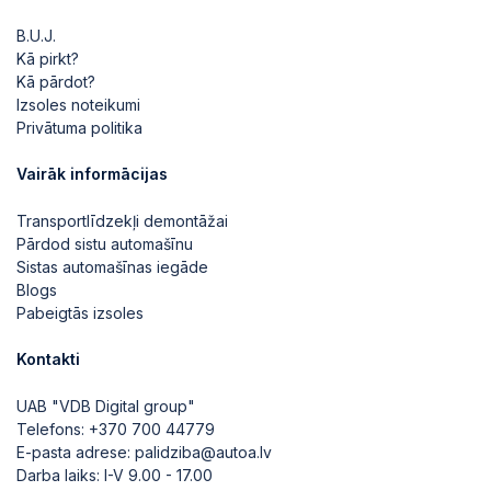
B.U.J.
Kā pirkt?
Kā pārdot?
Izsoles noteikumi
Privātuma politika
Vairāk informācijas
Transportlīdzekļi demontāžai
Pārdod sistu automašīnu
Sistas automašīnas iegāde
Blogs
Pabeigtās izsoles
Kontakti
UAB "VDB Digital group"
Telefons:
+370 700 44779
E-pasta adrese:
palidziba@autoa.lv
Darba laiks: I-V 9.00 - 17.00