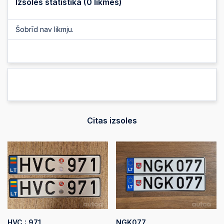
Izsoles statistika (
0
likmes)
Šobrīd nav likmju.
Citas izsoles
HVC : 971
NGK077