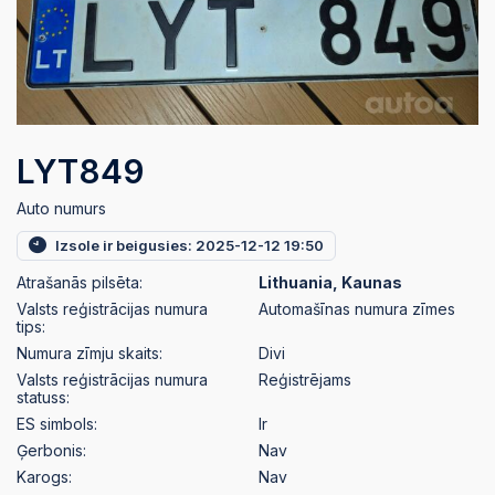
LYT849
Auto numurs
Izsole ir beigusies: 2025-12-12 19:50
Atrašanās pilsēta:
Lithuania, Kaunas
Valsts reģistrācijas numura
Automašīnas numura zīmes
tips:
Numura zīmju skaits:
Divi
Valsts reģistrācijas numura
Reģistrējams
statuss:
ES simbols:
Ir
Ģerbonis:
Nav
Karogs:
Nav