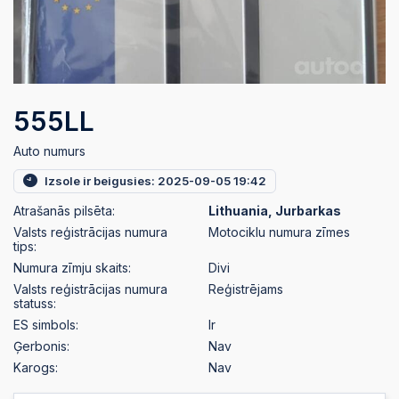
555LL
Auto numurs
Izsole ir beigusies: 2025-09-05 19:42
Atrašanās pilsēta:
Lithuania, Jurbarkas
Valsts reģistrācijas numura
Motociklu numura zīmes
tips:
Numura zīmju skaits:
Divi
Valsts reģistrācijas numura
Reģistrējams
statuss:
ES simbols:
Ir
Ģerbonis:
Nav
Karogs:
Nav