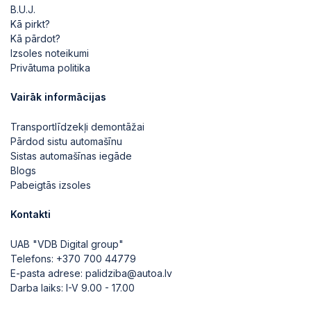
B.U.J.
Kā pirkt?
Kā pārdot?
Izsoles noteikumi
Privātuma politika
Vairāk informācijas
Transportlīdzekļi demontāžai
Pārdod sistu automašīnu
Sistas automašīnas iegāde
Blogs
Pabeigtās izsoles
Kontakti
UAB "VDB Digital group"
Telefons:
+370 700 44779
E-pasta adrese:
palidziba@autoa.lv
Darba laiks: I-V 9.00 - 17.00