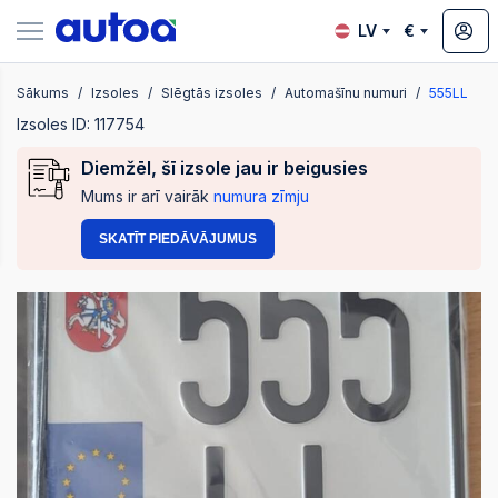
LV
€
Sākums
Izsoles
Slēgtās izsoles
Automašīnu numuri
555LL
zsoles
Izsoles ID: 117754
Diemžēl, šī izsole jau ir beigusies
Mums ir arī vairāk
numura zīmju
?
SKATĪT PIEDĀVĀJUMUS