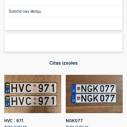
Šobrīd nav likmju.
Citas izsoles
HVC : 971
NGK077
Auto numurs
Auto numurs