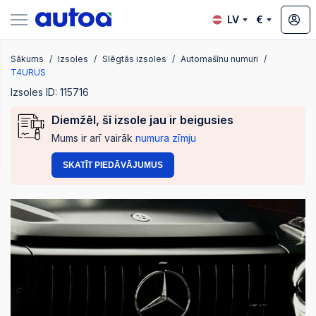
LV
€
Sākums
Izsoles
Slēgtās izsoles
Automašīnu numuri
zsoles
T4URUS
Izsoles ID: 115716
Diemžēl, šī izsole jau ir beigusies
?
Mums ir arī vairāk
numura zīmju
SKATĪT PIEDĀVĀJUMUS