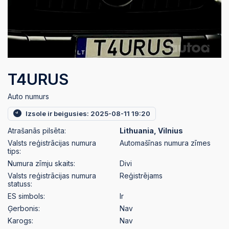
T4URUS
Auto numurs
Izsole ir beigusies: 2025-08-11 19:20
Atrašanās pilsēta:
Lithuania, Vilnius
Valsts reģistrācijas numura
Automašīnas numura zīmes
tips:
Numura zīmju skaits:
Divi
Valsts reģistrācijas numura
Reģistrējams
statuss:
ES simbols:
Ir
Ģerbonis:
Nav
Karogs:
Nav