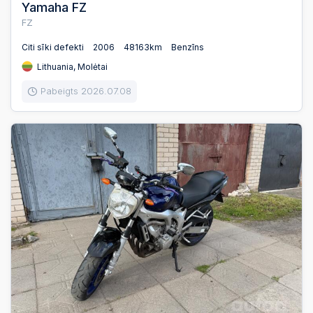
Yamaha FZ
FZ
Citi sīki defekti
2006
48163km
Benzīns
Lithuania, Molėtai
Pabeigts 2026.07.08