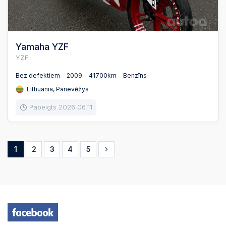
Yamaha YZF
YZF
Bez defektiem
2009
41700km
Benzīns
Lithuania, Panevėžys
Pabeigts 2026.06.11
1
2
3
4
5