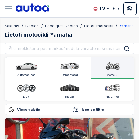
LV
€
Sākums
Izsoles
Pabeigtās izsoles
Lietoti motocikli
Yamaha
zsoles
Lietoti motocikli Yamaha
?
Automašīnas
Demontāžai
Motocikli
Diski
Riepas
Nr. zīmes
Visas valstis
Izsoles filtrs