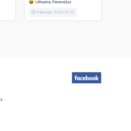
Lithuania, Panevėžys
Pabeigts 2025.10.23
lv