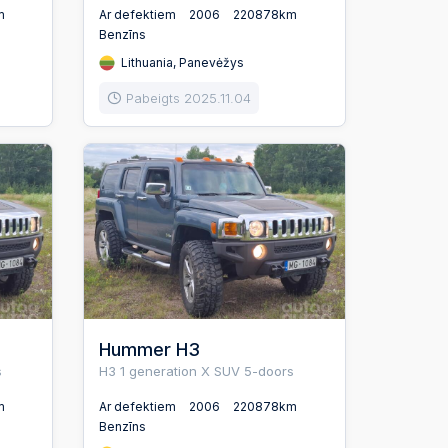
m
Ar defektiem
2006
220878km
Benzīns
Lithuania, Panevėžys
Pabeigts 2025.11.04
Hummer H3
s
H3 1 generation X SUV 5-doors
m
Ar defektiem
2006
220878km
Benzīns