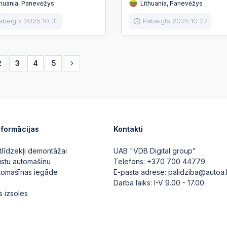
huania, Panevėžys
Lithuania, Panevėžys
abeigts 2025.10.31
Pabeigts 2025.10.27
2
3
4
5
nformācijas
Kontakti
tlīdzekļi demontāžai
UAB "VDB Digital group"
istu automašīnu
Telefons:
+370 700 44779
utomašīnas iegāde
E-pasta adrese:
palidziba@autoa.
Darba laiks: I-V 9.00 - 17.00
s izsoles