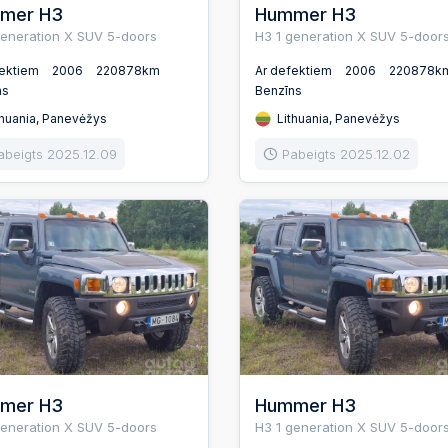
mer H3
Hummer H3
generation X SUV 5-doors
H3 1 generation X SUV 5-door
fektiem
2006
220878km
Ar defektiem
2006
220878k
ns
Benzīns
huania, Panevėžys
Lithuania, Panevėžys
abeigts 2025.12.09
Pabeigts 2025.12.02
mer H3
Hummer H3
generation X SUV 5-doors
H3 1 generation X SUV 5-door