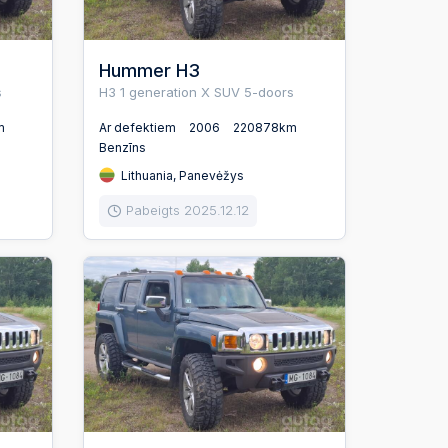
Hummer H3
s
H3 1 generation X SUV 5-doors
m
Ar defektiem
2006
220878km
Benzīns
Lithuania, Panevėžys
Pabeigts 2025.12.12