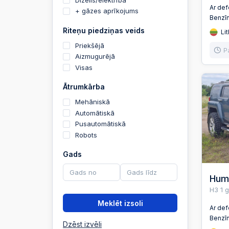
Ar de
+ gāzes aprīkojums
Benzī
Riteņu piedziņas veids
Lit
Priekšējā
P
Aizmugurējā
Visas
Ātrumkārba
Mehāniskā
Automātiskā
Pusautomātiskā
Robots
Gads
Hum
H3 1 
Meklēt izsoli
Ar de
Benzī
Dzēst izvēli