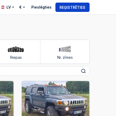
LV
€
Pieslēgties
REĢISTRĒTIES
Riepas
Nr. zīmes