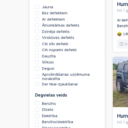
Hum
Jauna
H3 1 
Bez defektiem
Ar defektiem
Ar de
Ātrumkārbas defekts
Benzī
Dzinēja defekts
Lit
Virsbūves defekts
Citi sīki defekti
P
Citi nopietni defekti
Dauzīta
Slīkusi
Degusi
Aprošināšanas uzņēmuma
norakstīta
Der tikai izjaukšanai
Degvielas veids
Benzīns
Dīzelis
Hum
Elektrība
Benzīns/elektrība
H3 1 
Dīzelis/elektrība