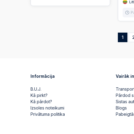
Lit
P
1
Informācija
Vairāk i
B.U.J.
Transpor
Kā pirkt?
Pārdod s
Kā pārdot?
Sistas a
Izsoles noteikumi
Blogs
Privātuma politika
Pabeigtā