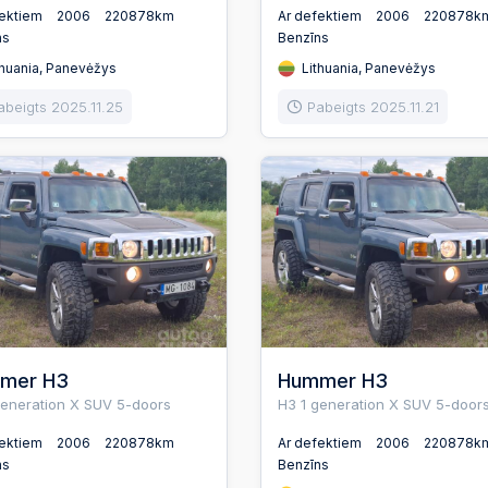
fektiem
2006
220878km
Ar defektiem
2006
220878k
ns
Benzīns
huania, Panevėžys
Lithuania, Panevėžys
abeigts 2025.11.25
Pabeigts 2025.11.21
mer H3
Hummer H3
generation X SUV 5-doors
H3 1 generation X SUV 5-door
fektiem
2006
220878km
Ar defektiem
2006
220878k
ns
Benzīns