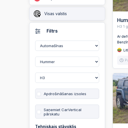
Visas valstis
Hum
H3 1 
Filtrs
Ar de
Benzī
Lit
P
Apdrošināšanas izsoles
Saņemiet CarVertical
pārskatu
Tehniskais stāvoklis