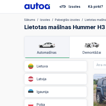
Izsoles
Kā pirkt?
Sākums
Izsoles
Pabeigtās izsoles
Lietotas mašīn
Lietotas mašīnas Hummer H3
Automašīnas
Demontāžai
Lietuva
Latvija
Igaunija
Polija