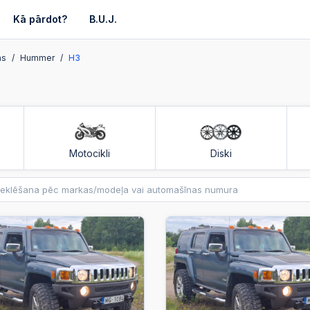
Kā pārdot?
B.U.J.
as
Hummer
H3
Motocikli
Diski