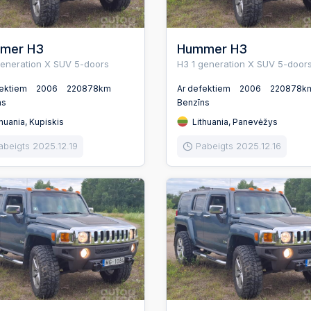
mer H3
Hummer H3
generation X SUV 5-doors
H3 1 generation X SUV 5-door
fektiem
2006
220878km
Ar defektiem
2006
220878k
ns
Benzīns
huania, Kupiskis
Lithuania, Panevėžys
abeigts 2025.12.19
Pabeigts 2025.12.16