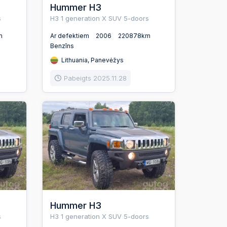
Hummer H3
s
H3 1 generation X SUV 5-doors
m
Ar defektiem
2006
220878km
Benzīns
Lithuania, Panevėžys
Pabeigts 2025.11.28
Hummer H3
s
H3 1 generation X SUV 5-doors