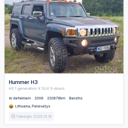
Hummer H3
H3 1 generation X SUV 5-doors
Ar defektiem
2006
220878km
Benzīns
Lithuania, Panevėžys
Pabeigts 2025.12.16