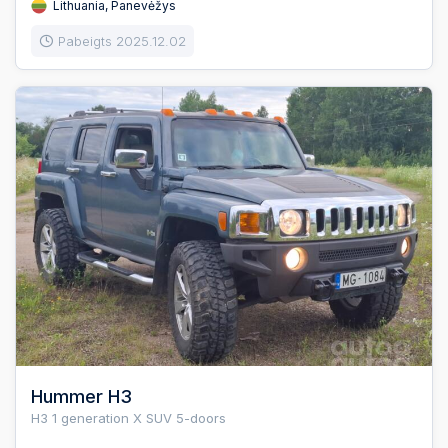
Lithuania, Panevėžys
Pabeigts 2025.12.02
Hummer H3
H3 1 generation X SUV 5-doors