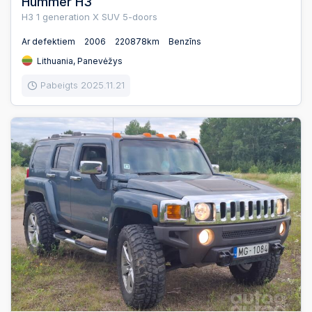
Hummer H3
H3 1 generation X SUV 5-doors
Ar defektiem
2006
220878km
Benzīns
Lithuania, Panevėžys
Pabeigts 2025.11.21