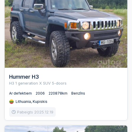
Hummer H3
H3 1 generation X SUV 5-doors
Ar defektiem
2006
220878km
Benzīns
Lithuania, Kupiskis
Pabeigts 2025.12.19