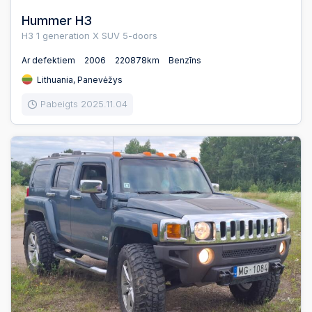
Hummer H3
H3 1 generation X SUV 5-doors
Ar defektiem
2006
220878km
Benzīns
Lithuania, Panevėžys
Pabeigts 2025.11.04