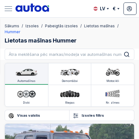
LV
€
Sākums
Izsoles
Pabeigtās izsoles
Lietotas mašīnas
zsoles
Hummer
Lietotas mašīnas Hummer
?
Automašīnas
Demontāžai
Motocikli
Diski
Riepas
Nr. zīmes
Visas valstis
Izsoles filtrs