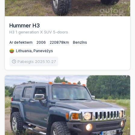
Hummer H3
H3 1 generation X SUV 5-doors
Ar defektiem
2006
220878km
Benzīns
Lithuania, Panevėžys
Pabeigts 2025.10.27