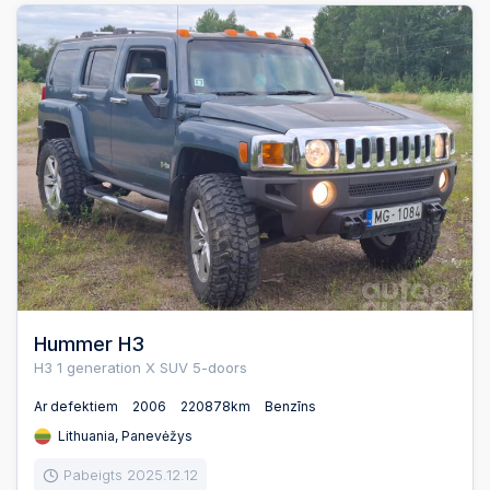
Hummer H3
H3 1 generation X SUV 5-doors
Ar defektiem
2006
220878km
Benzīns
Lithuania, Panevėžys
Pabeigts 2025.12.12