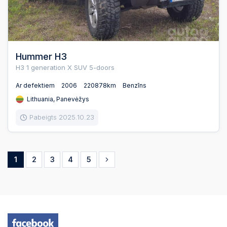
Hummer H3
H3 1 generation X SUV 5-doors
Ar defektiem
2006
220878km
Benzīns
Lithuania, Panevėžys
Pabeigts 2025.10.23
1
2
3
4
5