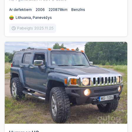
Ar defektiem
2006
220878km
Benzīns
Lithuania, Panevėžys
Pabeigts 2025.11.25