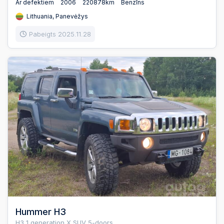
Ar defektiem
2006
220878km
Benzīns
Lithuania, Panevėžys
Pabeigts 2025.11.28
Hummer H3
H3 1 generation X SUV 5-doors