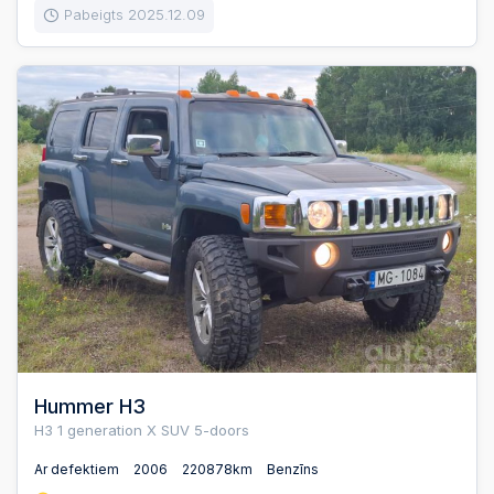
Pabeigts 2025.12.09
Hummer H3
H3 1 generation X SUV 5-doors
Ar defektiem
2006
220878km
Benzīns