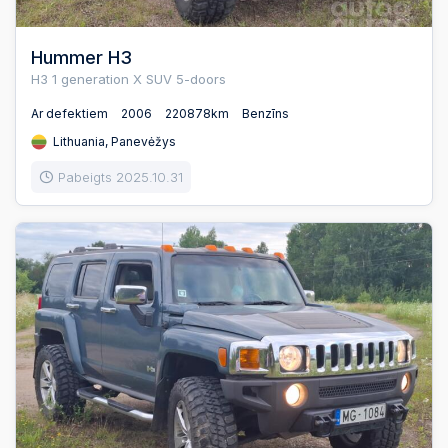
Hummer H3
H3 1 generation X SUV 5-doors
Ar defektiem
2006
220878km
Benzīns
Lithuania, Panevėžys
Pabeigts 2025.10.31