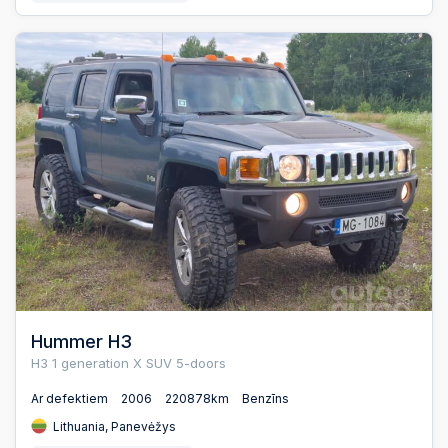
Hummer H3
H3 1 generation X SUV 5-doors
Ar defektiem
2006
220878km
Benzīns
Lithuania, Panevėžys