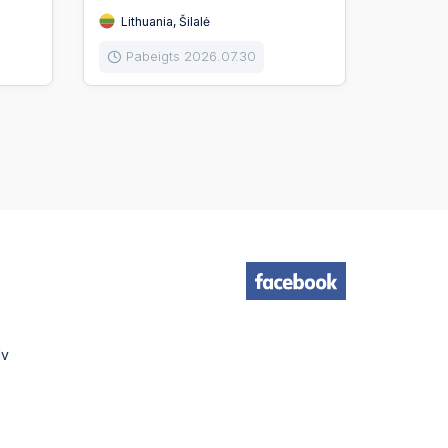
Lithuania, Šilalė
Pabeigts 2026.07.30
lv