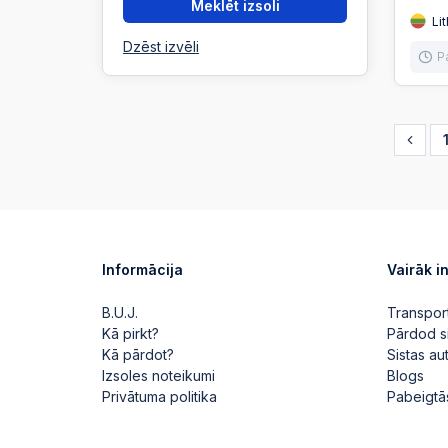
Meklēt izsoli
Lit
Dzēst izvēli
P
Informācija
Vairāk i
B.U.J.
Transpor
Kā pirkt?
Pārdod s
Kā pārdot?
Sistas a
Izsoles noteikumi
Blogs
Privātuma politika
Pabeigtā