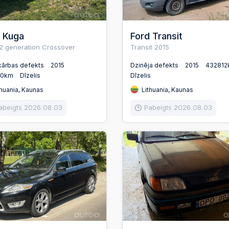
 Kuga
Ford Transit
2 generation Crossover
Transit 2015
kārbas defekts
2015
Dzinēja defekts
2015
432812
00km
Dīzelis
Dīzelis
huania, Kaunas
Lithuania, Kaunas
abeigts 2026.08.03
Pabeigts 2026.08.03