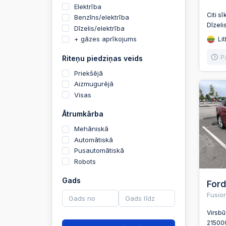
Elektrība
Citi sī
Benzīns/elektrība
Dīzeli
Dīzelis/elektrība
+ gāzes aprīkojums
Lit
P
Riteņu piedziņas veids
Priekšējā
Aizmugurējā
Visas
Ātrumkārba
Mehāniskā
Automātiskā
Pusautomātiskā
Robots
Gads
Ford
Fusio
Virsb
2150