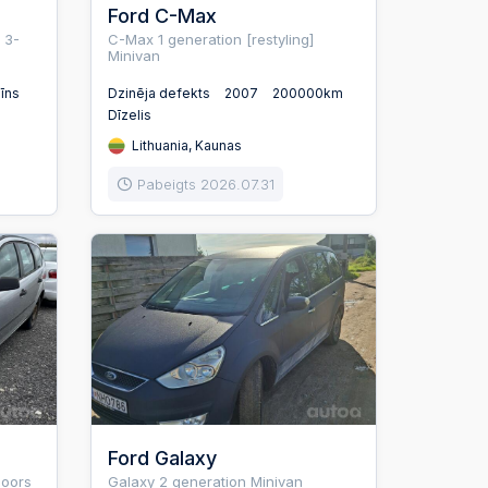
Ford C-Max
 3-
C-Max 1 generation [restyling]
Minivan
īns
Dzinēja defekts
2007
200000km
Dīzelis
Lithuania, Kaunas
Pabeigts 2026.07.31
Ford Galaxy
doors
Galaxy 2 generation Minivan