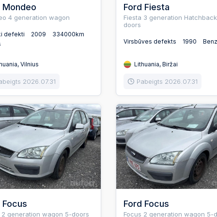
d Mondeo
Ford Fiesta
o 4 generation wagon
Fiesta 3 generation Hatchback
doors
ki defekti
2009
334000km
Virsbūves defekts
1990
Benz
s
huania, Vilnius
Lithuania, Biržai
abeigts 2026.07.31
Pabeigts 2026.07.31
 Focus
Ford Focus
 2 generation wagon 5-doors
Focus 2 generation wagon 5-