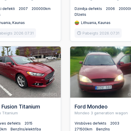
ki defekti
2007
200000km
Dzinēja defekts
2006
20000
s
Dīzelis
huania, Kaunas
Lithuania, Kaunas
abeigts 2026.07.31
Pabeigts 2026.07.31
 Fusion Titanium
Ford Mondeo
n Titanium
Mondeo 3 generation wagon
ūves defekts
2015
Virsbūves defekts
2003
00km
Benzīns/elektrība
271500km
Benzīns