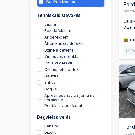
CarOne izsoles
For
Monde
Tehniskais stāvoklis
Citi sī
Jauna
Dīzeli
Bez defektiem
Ar defektiem
Lit
Ātrumkārbas defekts
Dzinēja defekts
P
Virsbūves defekts
Citi sīki defekti
Citi nopietni defekti
Dauzīta
Slīkusi
Degusi
Aprošināšanas uzņēmuma
norakstīta
Der tikai izjaukšanai
Degvielas veids
Benzīns
Ford
Dīzelis
Focus