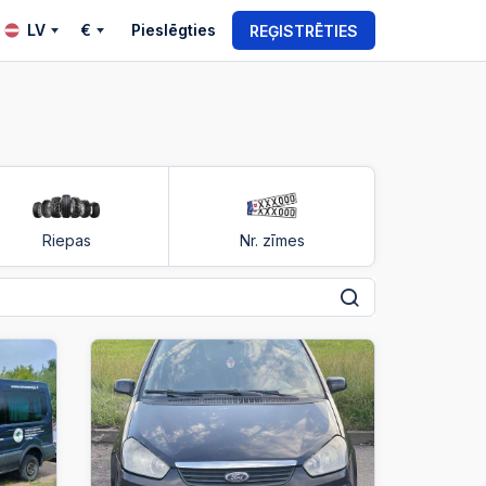
LV
€
Pieslēgties
REĢISTRĒTIES
Riepas
Nr. zīmes