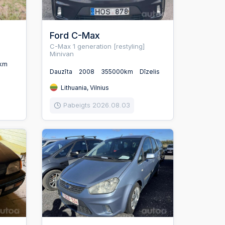
Ford C-Max
C-Max 1 generation [restyling]
Minivan
km
Dauzīta
2008
355000km
Dīzelis
Lithuania, Vilnius
Pabeigts 2026.08.03