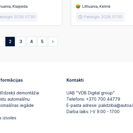
huania, Klaipėda
Lithuania, Kelmė
abeigts 2026.07.30
Pabeigts 2026.07.30
1
2
3
4
5
nformācijas
Kontakti
tlīdzekļi demontāžai
UAB "VDB Digital group"
istu automašīnu
Telefons:
+370 700 44779
utomašīnas iegāde
E-pasta adrese:
palidziba@autoa.
Darba laiks: I-V 9.00 - 17.00
s izsoles