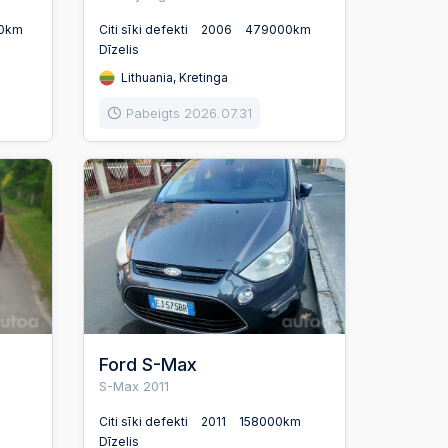
0km
Citi sīki defekti
2006
479000km
Dīzelis
Lithuania, Kretinga
Pabeigts 2026.07.31
Ford S-Max
S-Max 2011
Citi sīki defekti
2011
158000km
Dīzelis