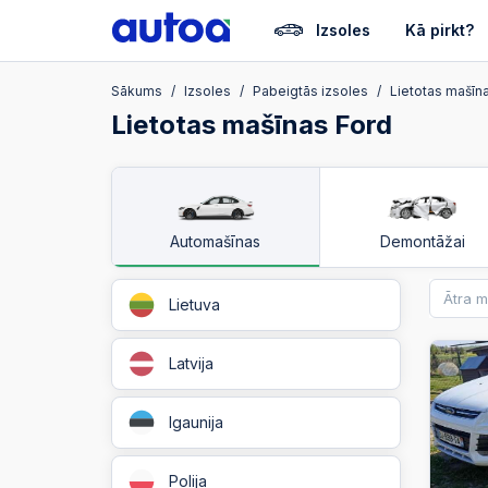
Izsoles
Kā pirkt?
Sākums
Izsoles
Pabeigtās izsoles
Lietotas mašīn
Lietotas mašīnas Ford
Automašīnas
Demontāžai
Lietuva
Latvija
Igaunija
Polija