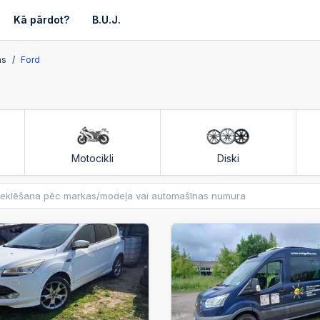
Kā pārdot?
B.U.J.
as
Ford
Motocikli
Diski