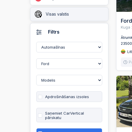
Visas valstis
Ford
Kuga 
Filtrs
Ātrum
2350
Lit
P
Apdrošināšanas izsoles
Saņemiet CarVertical
pārskatu