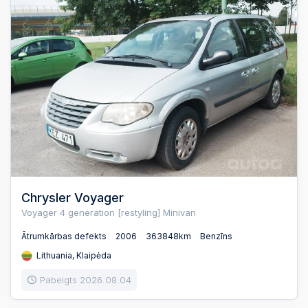
Chrysler Voyager
Voyager 4 generation [restyling] Minivan
Ātrumkārbas defekts
2006
363848km
Benzīns
Lithuania, Klaipėda
Pabeigts 2026.08.04