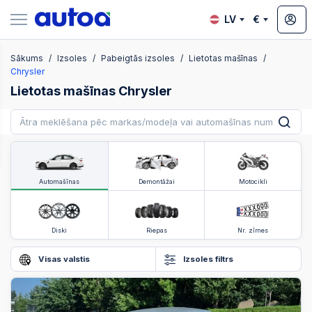
LV
€
Sākums
Izsoles
Pabeigtās izsoles
Lietotas mašīnas
zsoles
Chrysler
Lietotas mašīnas Chrysler
?
Automašīnas
Demontāžai
Motocikli
Diski
Riepas
Nr. zīmes
Visas valstis
Izsoles filtrs