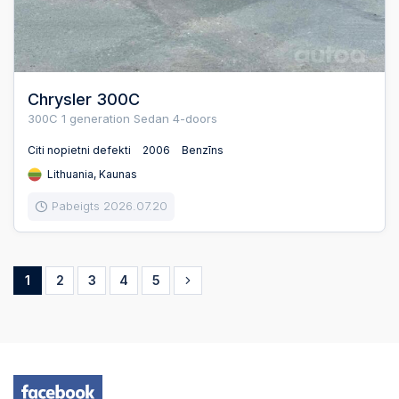
Chrysler 300C
300C 1 generation Sedan 4-doors
Citi nopietni defekti
2006
Benzīns
Lithuania, Kaunas
Pabeigts 2026.07.20
1
2
3
4
5