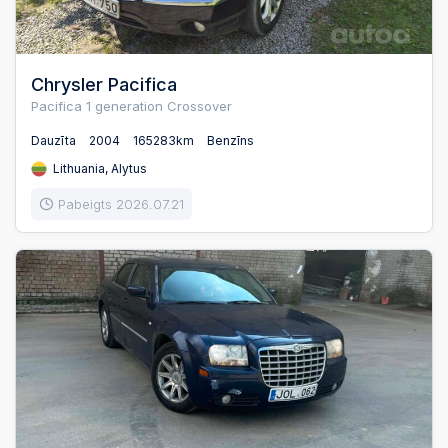
Chrysler Pacifica
Pacifica 1 generation Crossover
Dauzīta
2004
165283km
Benzīns
Lithuania, Alytus
Pabeigts 2026.07.21