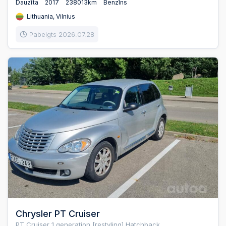
Dauzīta
2017
238013km
Benzīns
Lithuania, Vilnius
Pabeigts 2026.07.28
Chrysler PT Cruiser
PT Cruiser 1 generation [restyling] Hatchback