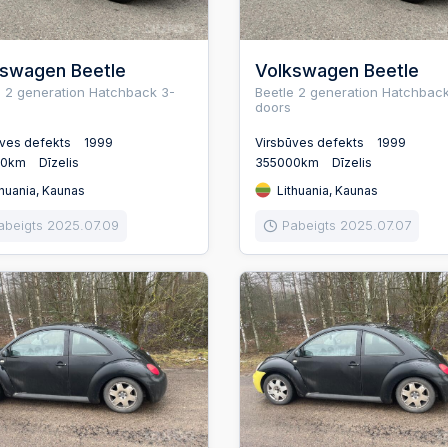
kswagen Beetle
Volkswagen Beetle
e 2 generation Hatchback 3-
Beetle 2 generation Hatchback
doors
ūves defekts
1999
Virsbūves defekts
1999
00km
Dīzelis
355000km
Dīzelis
huania, Kaunas
Lithuania, Kaunas
abeigts 2025.07.09
Pabeigts 2025.07.07