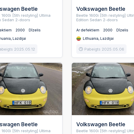
kswagen Beetle
Volkswagen Beetle
 1600i [5th restyling] Ultima
Beetle 1600i [5th restyling] Ult
on Sedan 2-doors
Edition Sedan 2-doors
fektiem
2000
Dīzelis
Ar defektiem
2000
Dīzelis
huania, Lazdijai
Lithuania, Lazdijai
abeigts 2025.05.12
Pabeigts 2025.05.06
kswagen Beetle
Volkswagen Beetle
 1600i [5th restyling] Ultima
Beetle 1600i [5th restyling] Ult