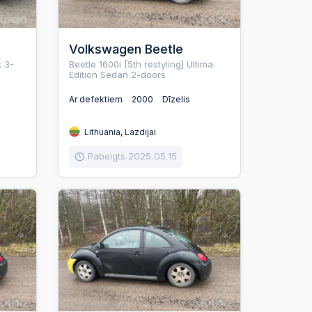
Volkswagen Beetle
 3-
Beetle 1600i [5th restyling] Ultima
Edition Sedan 2-doors
Ar defektiem
2000
Dīzelis
Lithuania, Lazdijai
Pabeigts 2025.05.15