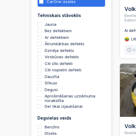
CarOne izsoles
Vol
Tehniskais stāvoklis
Beetle
Editi
Jauna
Bez defektiem
Ar de
Ar defektiem
Lit
Ātrumkārbas defekts
P
Dzinēja defekts
Virsbūves defekts
Citi sīki defekti
Citi nopietni defekti
Dauzīta
Slīkusi
Degusi
Aprošināšanas uzņēmuma
norakstīta
Der tikai izjaukšanai
Degvielas veids
Vol
Benzīns
Beetle
Dīzelis