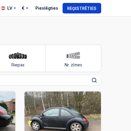
LV
€
Pieslēgties
REĢISTRĒTIES
Riepas
Nr. zīmes