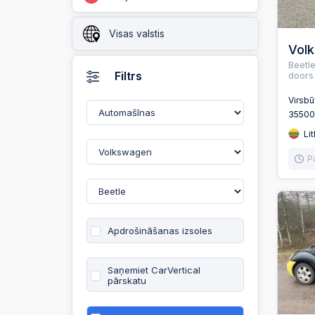
Visas valstis
Vol
Beetl
Filtrs
doors
Virsb
3550
Lit
P
Apdrošināšanas izsoles
Saņemiet CarVertical
pārskatu