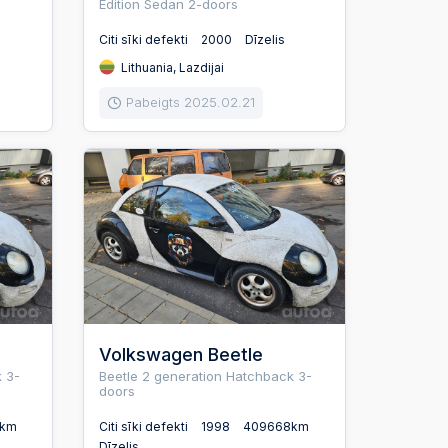
Edition Sedan 2-doors
Citi sīki defekti
2000
Dīzelis
Lithuania, Lazdijai
Pabeigts 2025.02.21
Volkswagen Beetle
 3-
Beetle 2 generation Hatchback 3-
doors
8km
Citi sīki defekti
1998
409668km
Dīzelis