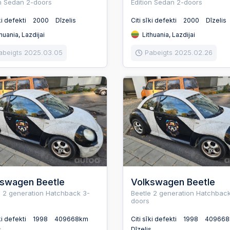
on Sedan 2-doors
Edition Sedan 2-doors
ki defekti
2000
Dīzelis
Citi sīki defekti
2000
Dīzelis
huania, Lazdijai
Lithuania, Lazdijai
abeigts 2025.03.05
Pabeigts 2025.02.26
kswagen Beetle
Volkswagen Beetle
e 2 generation Hatchback 3-
Beetle 2 generation Hatchback
doors
ki defekti
1998
409668km
Citi sīki defekti
1998
40966
s
Dīzelis