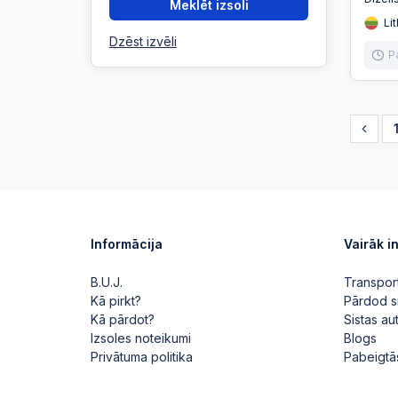
Meklēt izsoli
Lit
Dzēst izvēli
P
Informācija
Vairāk i
B.U.J.
Transpor
Kā pirkt?
Pārdod s
Kā pārdot?
Sistas a
Izsoles noteikumi
Blogs
Privātuma politika
Pabeigtā