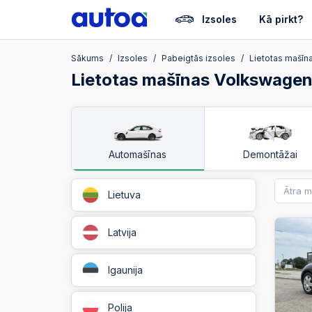
Izsoles
Kā pirkt?
Sākums
Izsoles
Pabeigtās izsoles
Lietotas mašīn
Lietotas mašīnas Volkswagen
Automašīnas
Demontāžai
Lietuva
Latvija
Igaunija
Polija