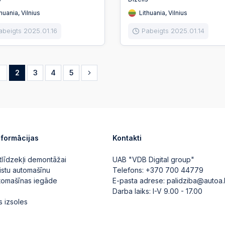
huania, Vilnius
Lithuania, Vilnius
abeigts 2025.01.16
Pabeigts 2025.01.14
1
2
3
4
5
nformācijas
Kontakti
tlīdzekļi demontāžai
UAB "VDB Digital group"
istu automašīnu
Telefons:
+370 700 44779
utomašīnas iegāde
E-pasta adrese:
palidziba@autoa.
Darba laiks: I-V 9.00 - 17.00
s izsoles