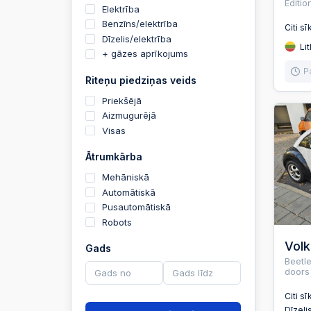
Editi
Elektrība
Benzīns/elektrība
Citi sī
Dīzelis/elektrība
Lit
+ gāzes aprīkojums
P
Riteņu piedziņas veids
Priekšējā
Aizmugurējā
Visas
Ātrumkārba
Mehāniskā
Automātiskā
Pusautomātiskā
Robots
Vol
Gads
Beetl
doors
Citi sī
Dīzeli