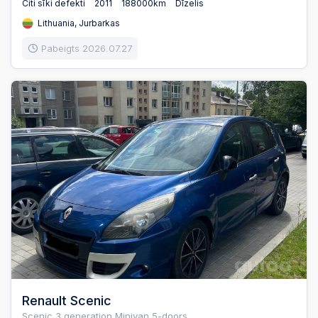
Citi sīki defekti
2011
188000km
Dīzelis
Lithuania, Jurbarkas
Pabeigts 2026.07.27
Renault Scenic
Scenic 3 generation Minivan 5-doors