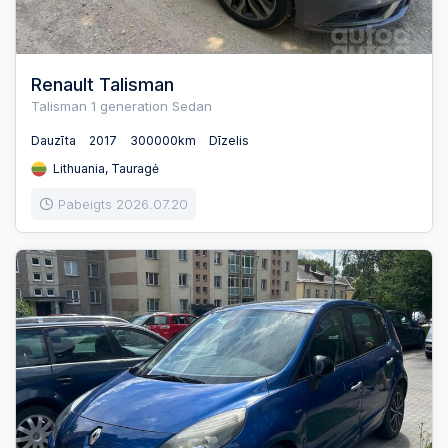
Renault Talisman
Talisman 1 generation Sedan
Dauzīta
2017
300000km
Dīzelis
Lithuania, Tauragė
Pabeigts 2026.07.20