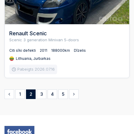
Renault Scenic
Scenic 3 generation Minivan 5-doors
Citi sīki defekti
2011
188000km
Dīzelis
Lithuania, Jurbarkas
Pabeigts 2026.07.16
1
2
3
4
5