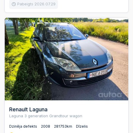
Pabeigts 2026.07.29
Renault Laguna
Laguna 3 generation Grandtour wagon
Dzinēja defekts
2008
281753km
Dīzelis