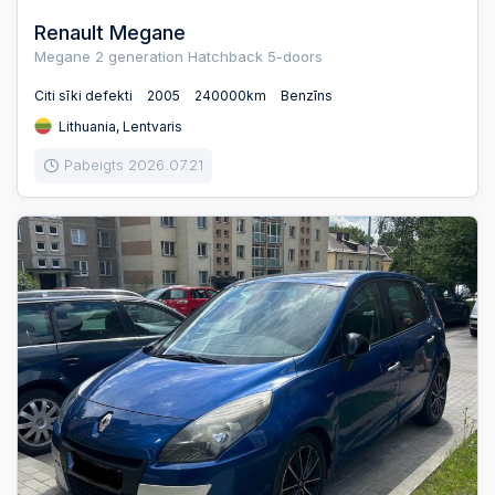
Renault Megane
Megane 2 generation Hatchback 5-doors
Citi sīki defekti
2005
240000km
Benzīns
Lithuania, Lentvaris
Pabeigts 2026.07.21