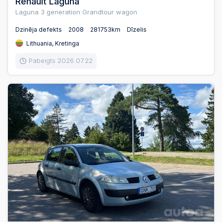
Renault Laguna
Laguna 3 generation Grandtour wagon
Dzinēja defekts
2008
281753km
Dīzelis
Lithuania, Kretinga
Pabeigts 2026.07.22