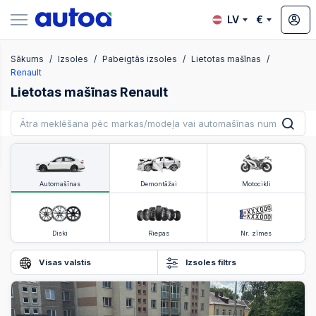
LV
€
Sākums
Izsoles
Pabeigtās izsoles
Lietotas mašīnas
zsoles
Renault
Lietotas mašīnas Renault
?
Automašīnas
Demontāžai
Motocikli
Diski
Riepas
Nr. zīmes
Visas valstis
Izsoles filtrs