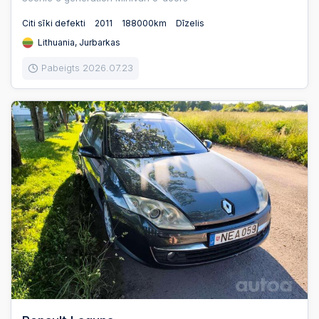
Citi sīki defekti
2011
188000km
Dīzelis
Lithuania, Jurbarkas
Pabeigts 2026.07.23