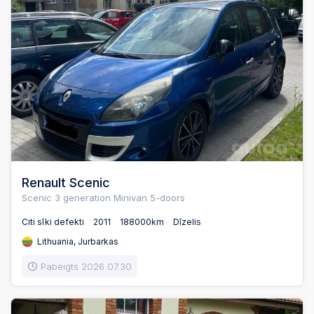
Renault Scenic
Scenic 3 generation Minivan 5-doors
Citi sīki defekti
2011
188000km
Dīzelis
Lithuania, Jurbarkas
Pabeigts 2026.07.30