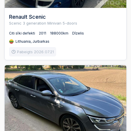
Renault Scenic
Scenic 3 generation Minivan 5-doors
Citi sīki defekti
2011
188000km
Dīzelis
Lithuania, Jurbarkas
Pabeigts 2026.07.21