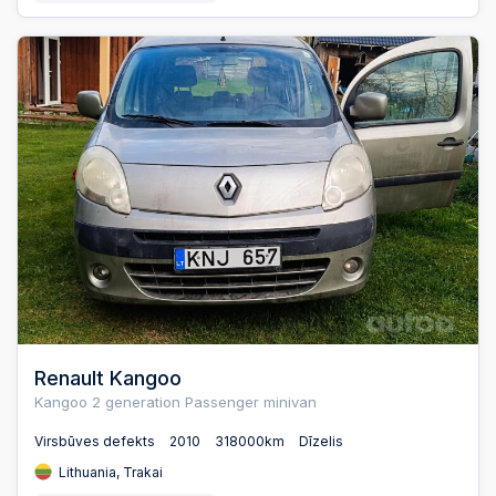
Renault Kangoo
Kangoo 2 generation Passenger minivan
Virsbūves defekts
2010
318000km
Dīzelis
Lithuania, Trakai