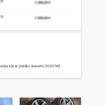
31
31
:06
:00
 varēja būt ar platāku diametru 50/50 MS