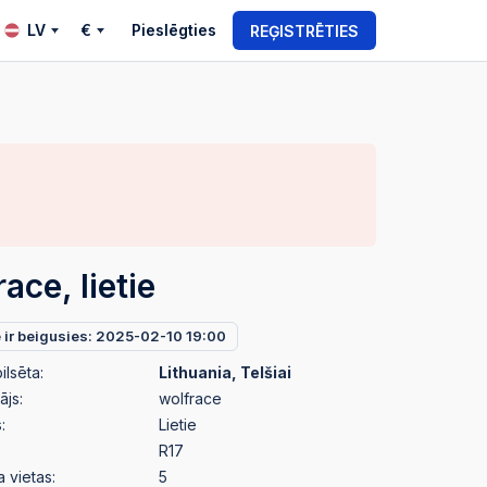
LV
€
Pieslēgties
REĢISTRĒTIES
ace, lietie
e ir beigusies: 2025-02-10 19:00
ilsēta:
Lithuania, Telšiai
ājs:
wolfrace
:
Lietie
R17
a vietas:
5