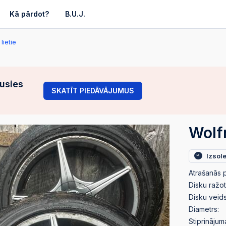
Kā pārdot?
B.U.J.
lietie
gusies
SKATĪT PIEDĀVĀJUMUS
Wolfr
Izsol
Atrašanās p
Disku ražot
Disku veids
Diametrs:
Stiprinājum