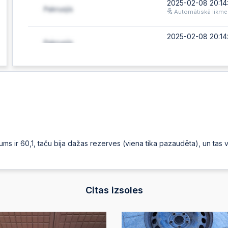
2025-02-08 20:14:
Automātiskā likme
2025-02-08 20:14:
2025-02-08 10:47
Automātiskā likme
2025-02-07 19:45
ums ir 60,1, taču bija dažas rezerves (viena tika pazaudēta), un tas
Citas izsoles