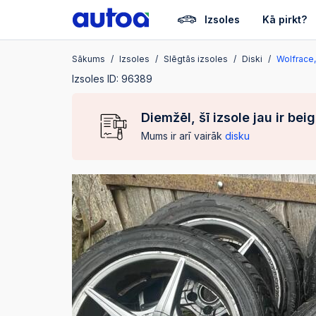
Izsoles
Kā pirkt?
Sākums
Izsoles
Slēgtās izsoles
Diski
Wolfrace, 
Izsoles ID: 96389
Diemžēl, šī izsole jau ir bei
Mums ir arī vairāk
disku