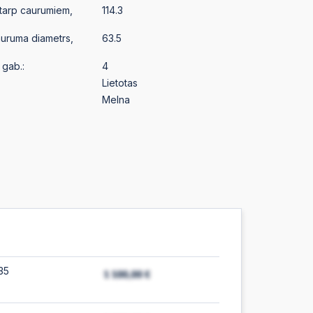
starp caurumiem,
114.3
auruma diametrs,
63.5
gab.:
4
Lietotas
Melna
35