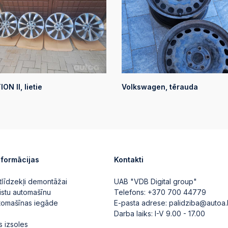
ON II, lietie
Volkswagen, tērauda
nformācijas
Kontakti
tlīdzekļi demontāžai
UAB "VDB Digital group"
istu automašīnu
Telefons:
+370 700 44779
utomašīnas iegāde
E-pasta adrese:
palidziba@autoa.
Darba laiks: I-V 9.00 - 17.00
s izsoles