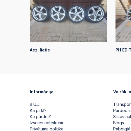
Aez, lietie
PH EDITI
Informācija
Vairāk i
B.U.J.
Transpor
Kā pirkt?
Pārdod s
Kā pārdot?
Sistas a
Izsoles noteikumi
Blogs
Privātuma politika
Pabeigtā