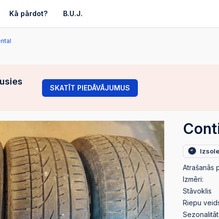
Kā pārdot?
B.U.J.
ntal
gusies
SKATĪT PIEDĀVĀJUMUS
Cont
Izsol
Atrašanās p
Izmēri:
Stāvoklis
Riepu veid
Sezonalitāt