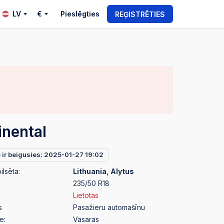
LV
€
Pieslēgties
REĢISTRĒTIES
inental
e ir beigusies: 2025-01-27 19:02
ilsēta:
Lithuania, Alytus
235/50 R18
Lietotas
s
Pasažieru automašīnu
e:
Vasaras