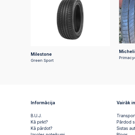
Micheli
Milestone
Primacy
Green Sport
Informācija
Vairāk i
B.U.J.
Transpor
Kā pirkt?
Pārdod s
Kā pārdot?
Sistas a
Izsoles noteikumi
Blogs