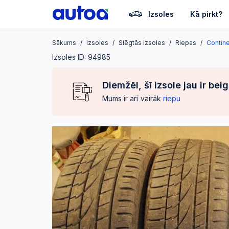
Izsoles
Kā pirkt?
Sākums
Izsoles
Slēgtās izsoles
Riepas
Contine
Izsoles ID: 94985
Diemžēl, šī izsole jau ir bei
Mums ir arī vairāk
riepu