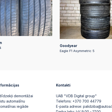
n
Goodyear
4
Eagle F1 Asymmetric 5
nformācijas
Kontakti
tlīdzekļi demontāžai
UAB "VDB Digital group"
istu automašīnu
Telefons:
+370 700 44779
utomašīnas iegāde
E-pasta adrese:
palidziba@autoa.
Darba laiks: I-V 9.00 - 17.00