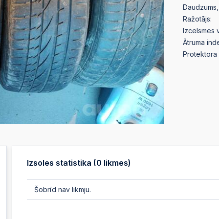
Daudzums, 
Ražotājs:
Izcelsmes v
Ātruma ind
Protektora 
Izsoles statistika (
0
likmes)
Šobrīd nav likmju.