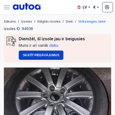
LV
€
Sākums
Izsoles
Slēgtās izsoles
Diski
Volkswagen, lietie
zsoles
Izsoles ID: 94938
Diemžēl, šī izsole jau ir beigusies
Mums ir arī vairāk
disku
?
SKATĪT PIEDĀVĀJUMUS