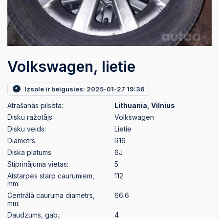
Volkswagen, lietie
Izsole ir beigusies: 2025-01-27 19:36
Atrašanās pilsēta:
Lithuania, Vilnius
Disku ražotājs:
Volkswagen
Disku veids:
Lietie
Diametrs:
R16
Diska platums
6J
Stiprinājuma vietas:
5
Atstarpes starp caurumiem,
112
mm:
Centrālā cauruma diametrs,
66.6
mm:
Daudzums, gab.:
4