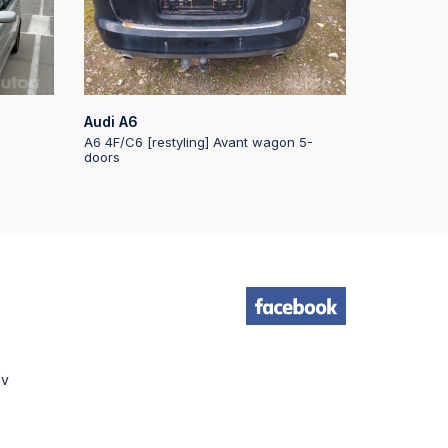
17
37
e
Audi A6
A6 4F/C6 [restyling] Avant wagon 5-
:56
doors
:55
:54
e
:54
lv
:09
e