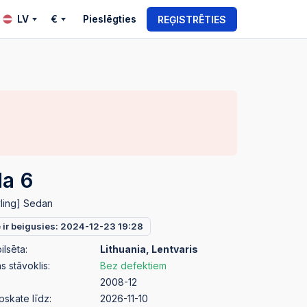
LV
€
Pieslēgties
REĢISTRĒTIES
a 6
yling] Sedan
e ir beigusies: 2024-12-23 19:28
ilsēta:
Lithuania, Lentvaris
 stāvoklis:
Bez defektiem
2008-12
pskate līdz:
2026-11-10