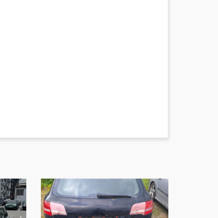
22
e
22
21
e
21
20
e
20
17
e