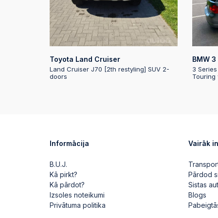
Toyota Land Cruiser
BMW 3 
Land Cruiser J70 [2th restyling] SUV 2-
3 Series
doors
Touring
Informācija
Vairāk i
B.U.J.
Transpor
Kā pirkt?
Pārdod s
Kā pārdot?
Sistas a
Izsoles noteikumi
Blogs
Privātuma politika
Pabeigtā