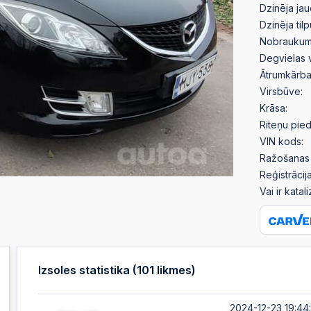
Dzinēja jau
Dzinēja til
Nobraukum
Degvielas 
Ātrumkārba
Virsbūve:
Krāsa:
Riteņu pied
VIN kods:
Ražošanas 
Reģistrācija
Vai ir katal
Izsoles statistika (
101
likmes)
2024-12-23 19:44