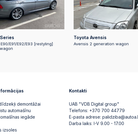
2024-12-23 11:50:
2024-12-21 18:03:
Automātiskā likm
Series
Toyota Avensis
 E90/E91/E92/E93 [restyling]
Avensis 2 generation wagon
2024-12-20 18:30
 wagon
2024-12-20 18:30
2024-12-20 18:30
nformācijas
Kontakti
Automātiskā likm
tlīdzekļi demontāžai
UAB "VDB Digital group"
2024-12-20 18:30
istu automašīnu
Telefons:
+370 700 44779
utomašīnas iegāde
E-pasta adrese:
palidziba@autoa.
Darba laiks: I-V 9.00 - 17.00
2024-12-20 18:29
s izsoles
Automātiskā likm