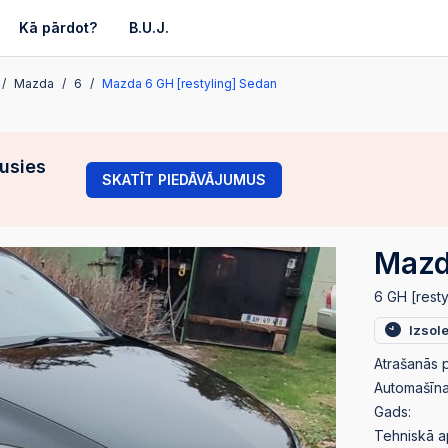
Kā pārdot?
B.U.J.
Mazda
6
Mazda 6 GH [restyling] Sedan
gusies
SKATĪT PIEDĀVĀJUMUS
Mazd
6 GH [rest
Izsol
Atrašanās p
Automašīnas
Gads:
Tehniskā a