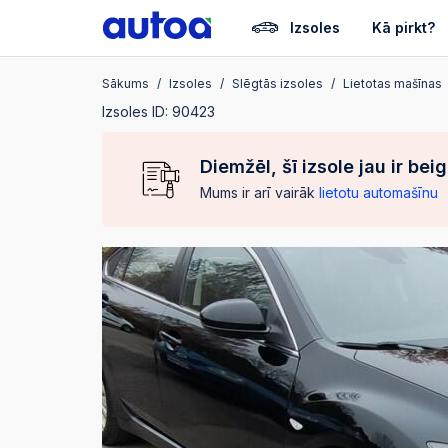
Izsoles
Kā pirkt?
Sākums
Izsoles
Slēgtās izsoles
Lietotas mašīnas
Izsoles ID: 90423
Diemžēl, šī izsole jau ir bei
Mums ir arī vairāk
lietotu automašīnu