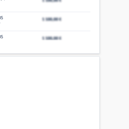
35
e
35
34
e
34
33
e
33