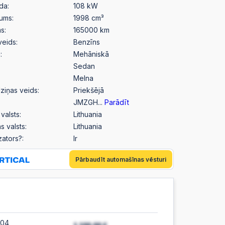
da:
108 kW
pums:
1998 cm³
s:
165000 km
veids:
Benzīns
:
Mehāniskā
Sedan
Melna
ziņas veids:
Priekšējā
JMZGH...
Parādīt
valsts:
Lithuania
s valsts:
Lithuania
izators?:
Ir
Pārbaudīt automašīnas vēsturi
:04