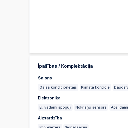
Īpašības / Komplektācija
Salons
Gaisa kondicionētājs
Klimata kontrole
Daudzfu
Elektronika
El. vadāmi spoguļi
Nokrišņu sensors
Apsildāmi
Aizsardzība
Imobilaizers
Signalizācija