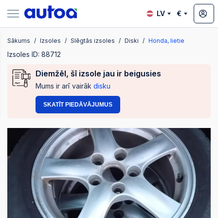
LV
€
Sākums
Izsoles
Slēgtās izsoles
Diski
Honda, lietie
zsoles
Izsoles ID: 88712
Diemžēl, šī izsole jau ir beigusies
Mums ir arī vairāk
disku
?
SKATĪT PIEDĀVĀJUMUS