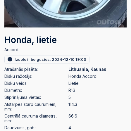
Honda, lietie
Accord
Izsole ir beigusies: 2024-12-10 19:00
Atrašanās pilsēta:
Lithuania, Kaunas
Disku ražotājs:
Honda Accord
Disku veids:
Lietie
Diametrs:
R16
Stiprinājuma vietas:
5
Atstarpes starp caurumiem,
114.3
mm:
Centrālā cauruma diametrs,
66.6
mm:
Daudzums, gab.:
4