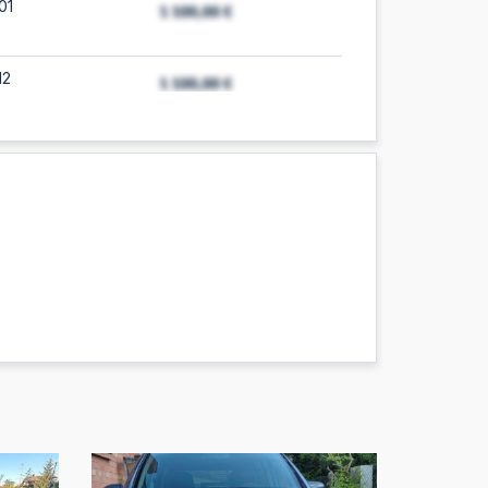
01
12
:07
:20
:24
11
:14