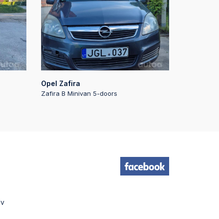
:34
23
:23
Opel Zafira
Zafira B Minivan 5-doors
:39
19
20
lv