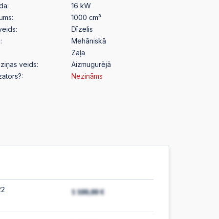
da:
16 kW
pums:
1000 cm³
veids:
Dīzelis
:
Mehāniskā
Zaļa
ziņas veids:
Aizmugurējā
izators?:
Nezināms
22