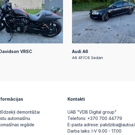
2024-11-04 22:43
2024-11-04 21:15:
2024-11-04 21:03
 Davidson VRSC
Audi A6
A6 4F/C6 Sedan
2024-11-04 12:58
2024-11-02 12:00:
nformācijas
Kontakti
2024-11-01 13:18:
tlīdzekļi demontāžai
UAB "VDB Digital group"
istu automašīnu
Telefons:
+370 700 44779
utomašīnas iegāde
E-pasta adrese:
palidziba@autoa.
Darba laiks: I-V 9.00 - 17.00