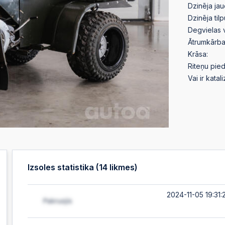
Dzinēja jau
Dzinēja til
Degvielas 
Ātrumkārba
Krāsa:
Riteņu pied
Vai ir katal
Izsoles statistika (
14
likmes)
2024-11-05 19:31: