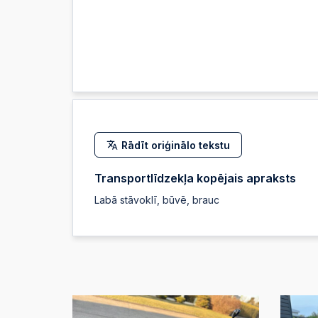
Rādīt oriģinālo tekstu
Transportlīdzekļa kopējais apraksts
Labā stāvoklī, būvē, brauc