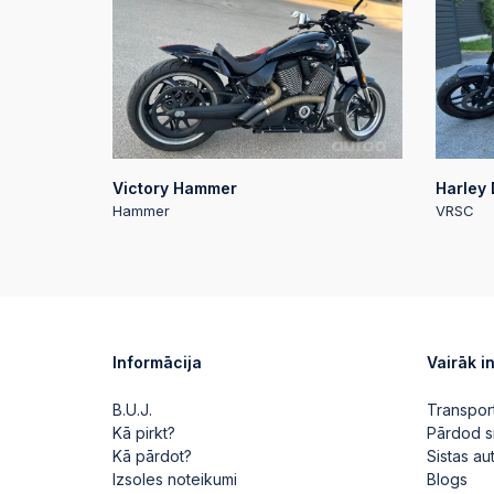
Victory Hammer
Harley
Hammer
VRSC
Informācija
Vairāk i
B.U.J.
Transpor
Kā pirkt?
Pārdod s
Kā pārdot?
Sistas a
Izsoles noteikumi
Blogs