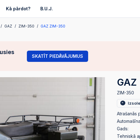
Kā pārdot?
B.U.J.
GAZ
ZIM-350
GAZ ZIM-350
gusies
SKATĪT PIEDĀVĀJUMUS
GAZ 
ZIM-350
Izsol
Atrašanās p
Automašīnas
Gads:
Tehniskā a