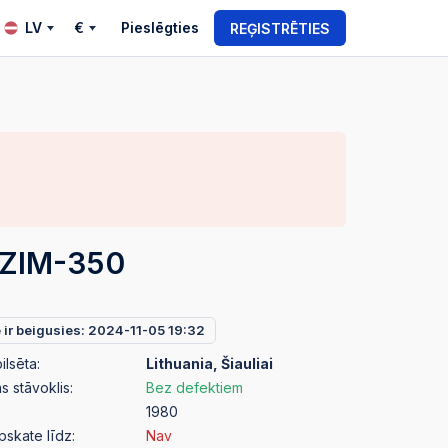
LV
€
Pieslēgties
REĢISTRĒTIES
ZIM-350
e ir beigusies: 2024-11-05 19:32
ilsēta:
Lithuania, Šiauliai
 stāvoklis:
Bez defektiem
1980
pskate līdz:
Nav