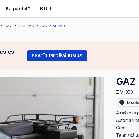
Kā pārdot?
B.U.J.
GAZ
ZIM-350
GAZ ZIM-350
gusies
SKATĪT PIEDĀVĀJUMUS
GAZ 
ZIM-350
Izsol
Atrašanās p
Automašīnas
Gads:
Tehniskā a