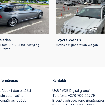
2024-10-25 19:20:
Automātiskā likm
2024-10-25 19:20:
2024-10-25 19:20:
Series
Toyota Avensis
Automātiskā likm
 E90/E91/E92/E93 [restyling]
Avensis 2 generation wagon
 wagon
2024-10-25 19:20:
2024-10-25 19:20:
Automātiskā likm
nformācijas
Kontakti
2024-10-25 19:20:
tlīdzekļi demontāžai
UAB "VDB Digital group"
istu automašīnu
Telefons:
+370 700 44779
2024-10-25 19:20:
utomašīnas iegāde
E-pasta adrese:
palidziba@autoa.
Automātiskā likm