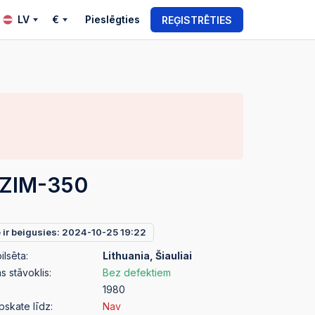
LV
€
Pieslēgties
REĢISTRĒTIES
ZIM-350
e ir beigusies: 2024-10-25 19:22
ilsēta:
Lithuania, Šiauliai
 stāvoklis:
Bez defektiem
1980
pskate līdz:
Nav