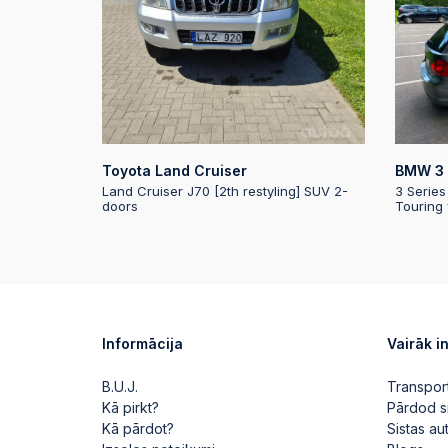
Toyota Land Cruiser
BMW 3 
Land Cruiser J70 [2th restyling] SUV 2-
3 Series
doors
Touring
Informācija
Vairāk i
B.U.J.
Transpor
Kā pirkt?
Pārdod s
Kā pārdot?
Sistas a