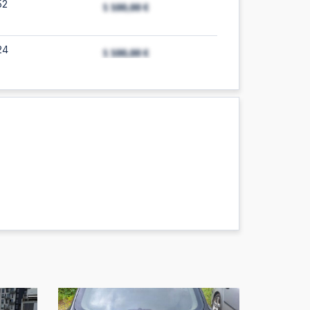
52
24
e
23
16
e
16
07
e
07