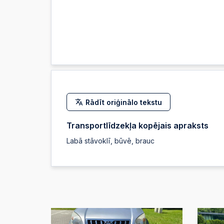
Rādīt oriģinālo tekstu
Transportlīdzekļa kopējais apraksts
Labā stāvoklī, būvē, brauc