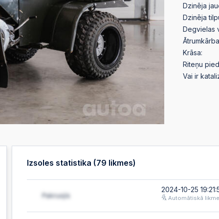
Dzinēja jau
Dzinēja til
Degvielas 
Ātrumkārba
Krāsa:
Riteņu pied
Vai ir katal
Izsoles statistika (
79
likmes)
2024-10-25 19:21:
Automātiskā likm