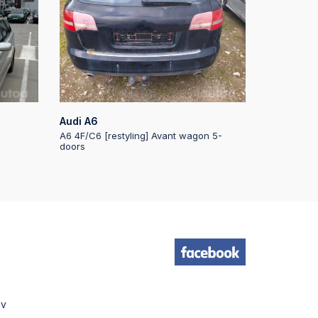
19
e
18
17
Audi A6
e
A6 4F/C6 [restyling] Avant wagon 5-
doors
17
17
e
16
16
lv
e