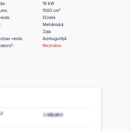
da:
16 kW
pums:
1000 cm³
veids:
Dīzelis
:
Mehāniskā
Zaļa
ziņas veids:
Aizmugurējā
izators?:
Nezināms
52
e