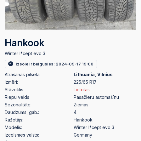
Hankook
Winter I*cept evo 3
Izsole ir beigusies: 2024-09-17 19:00
Atrašanās pilsēta:
Lithuania, Vilnius
Izmēri:
225/65 R17
Stāvoklis
Lietotas
Riepu veids
Pasažieru automašīnu
Sezonalitāte:
Ziemas
Daudzums, gab.:
4
Ražotājs:
Hankook
Modelis:
Winter I*cept evo 3
Izcelsmes valsts:
Germany