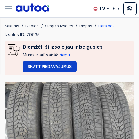
LV
€
Sākums
Izsoles
Slēgtās izsoles
Riepas
Hankook
zsoles
Izsoles ID: 79935
Diemžēl, šī izsole jau ir beigusies
Mums ir arī vairāk
riepu
?
SKATĪT PIEDĀVĀJUMUS