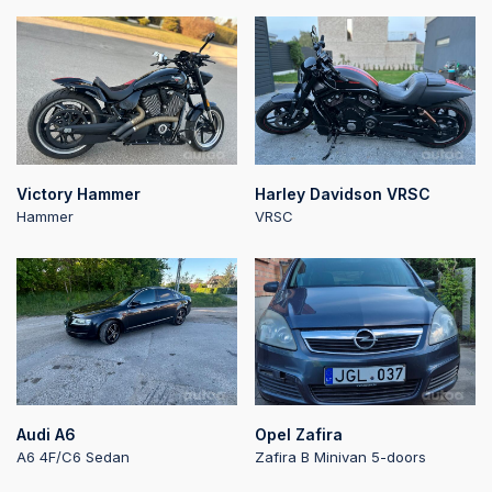
2024-05-24 13:42:05
2024-05-24 13:42:05
2024-05-24 13:41:40
Victory Hammer
Harley Davidson VRSC
Hammer
VRSC
2024-05-24 13:41:40
2024-05-24 13:41:27
2024-05-24 13:41:27
Audi A6
Opel Zafira
A6 4F/C6 Sedan
Zafira B Minivan 5-doors
2024-05-24 07:24:51