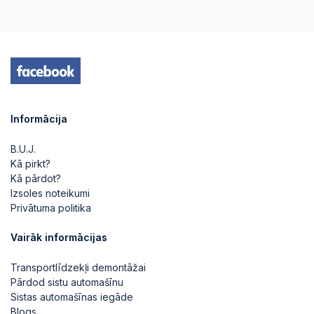
2024-05-24 07:24:51
2024-05-24
06:58:58
Informācija
B.U.J.
Kā pirkt?
Kā pārdot?
Izsoles noteikumi
Privātuma politika
Vairāk informācijas
Transportlīdzekļi demontāžai
Pārdod sistu automašīnu
Sistas automašīnas iegāde
Blogs