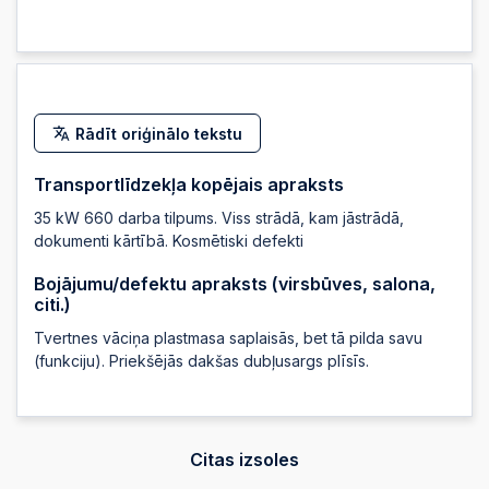
2024-05-24 21:20:05
2024-05-24 21:08:31
Rādīt oriģinālo tekstu
2024-05-24
20:46:07
Transportlīdzekļa kopējais apraksts
35 kW 660 darba tilpums. Viss strādā, kam jāstrādā,
2024-05-24
dokumenti kārtībā. Kosmētiski defekti
20:45:53
Bojājumu/defektu apraksts (virsbūves, salona,
citi.)
2024-05-24
20:45:52
Tvertnes vāciņa plastmasa saplaisās, bet tā pilda savu
(funkciju). Priekšējās dakšas dubļusargs plīsīs.
2024-05-24 19:16:08
2024-05-24 19:16:08
Citas izsoles