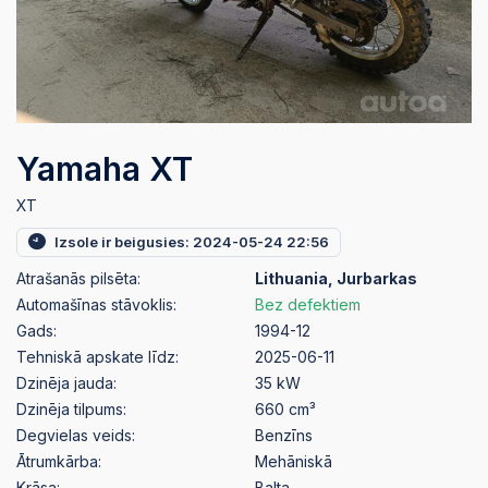
Yamaha XT
XT
Izsole ir beigusies: 2024-05-24 22:56
Atrašanās pilsēta:
Lithuania, Jurbarkas
Automašīnas stāvoklis:
Bez defektiem
Gads:
1994-12
Tehniskā apskate līdz:
2025-06-11
Dzinēja jauda:
35 kW
Dzinēja tilpums:
660 cm³
Degvielas veids:
Benzīns
Ātrumkārba:
Mehāniskā
Krāsa:
Balta