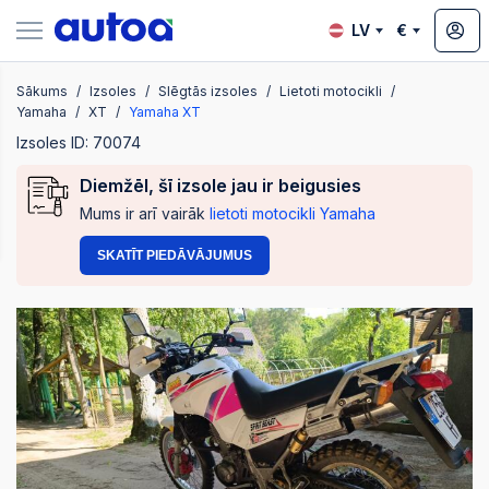
LV
€
Sākums
Izsoles
Slēgtās izsoles
Lietoti motocikli
zsoles
Yamaha
XT
Yamaha XT
Izsoles ID: 70074
Diemžēl, šī izsole jau ir beigusies
?
Mums ir arī vairāk
lietoti motocikli Yamaha
SKATĪT PIEDĀVĀJUMUS