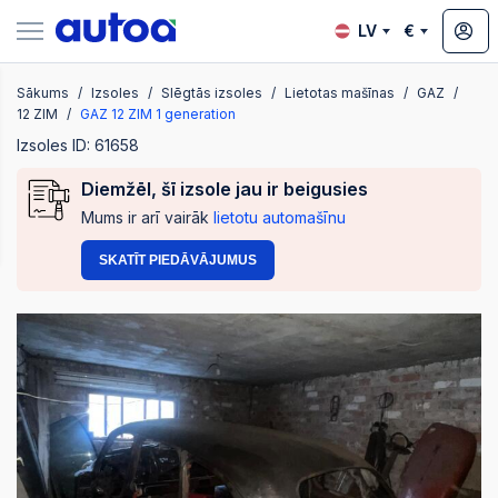
LV
€
Sākums
Izsoles
Slēgtās izsoles
Lietotas mašīnas
GAZ
zsoles
12 ZIM
GAZ 12 ZIM 1 generation
Izsoles ID: 61658
Diemžēl, šī izsole jau ir beigusies
?
Mums ir arī vairāk
lietotu automašīnu
SKATĪT PIEDĀVĀJUMUS