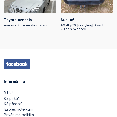
Toyota Avensis
Audi A6
Avensis 2 generation wagon
A6 4F/C6 [restyling] Avant
wagon 5-doors
Informācija
B.U.J.
Kā pirkt?
Kā pārdot?
Izsoles noteikumi
Privātuma politika