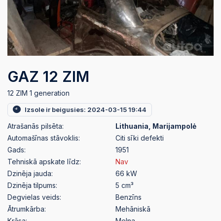
GAZ 12 ZIM
12 ZIM 1 generation
Izsole ir beigusies: 2024-03-15 19:44
Atrašanās pilsēta:
Lithuania, Marijampolė
Automašīnas stāvoklis:
Citi sīki defekti
Gads:
1951
Tehniskā apskate līdz:
Nav
Dzinēja jauda:
66 kW
Dzinēja tilpums:
5 cm³
Degvielas veids:
Benzīns
Ātrumkārba:
Mehāniskā
Krāsa:
Melna