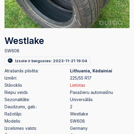
Westlake
SW608
Izsole ir beigusies: 2023-11-21 19:04
Atrašanās pilsēta:
Lithuania, Kėdainiai
Izmēri:
225/55 R17
Stāvoklis
Lietotas
Riepu veids
Pasažieru automašīnu
Sezonalitāte:
Universālās
Daudzums, gab.:
2
Ražotājs:
Westlake
Modelis:
SW608
Izcelsmes valsts:
Germany