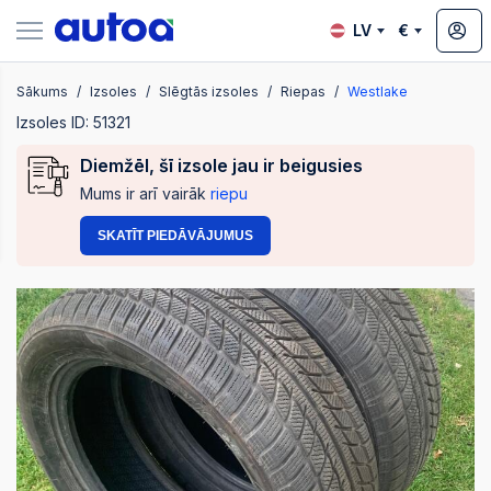
LV
€
Sākums
Izsoles
Slēgtās izsoles
Riepas
Westlake
zsoles
Izsoles ID: 51321
Diemžēl, šī izsole jau ir beigusies
Mums ir arī vairāk
riepu
?
SKATĪT PIEDĀVĀJUMUS