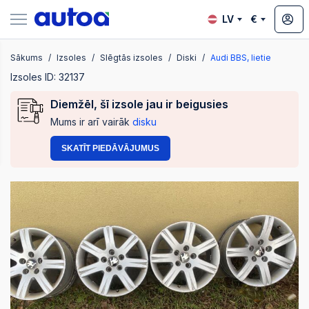
LV
€
Sākums
Izsoles
Slēgtās izsoles
Diski
Audi BBS, lietie
zsoles
Izsoles ID: 32137
Diemžēl, šī izsole jau ir beigusies
Mums ir arī vairāk
disku
?
SKATĪT PIEDĀVĀJUMUS