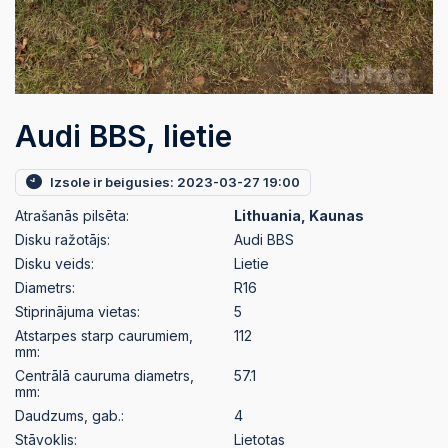
Audi BBS, lietie
Izsole ir beigusies: 2023-03-27 19:00
Atrašanās pilsēta:
Lithuania, Kaunas
Disku ražotājs:
Audi BBS
Disku veids:
Lietie
Diametrs:
R16
Stiprinājuma vietas:
5
Atstarpes starp caurumiem,
112
mm:
Centrālā cauruma diametrs,
57.1
mm:
Daudzums, gab.:
4
Stāvoklis:
Lietotas