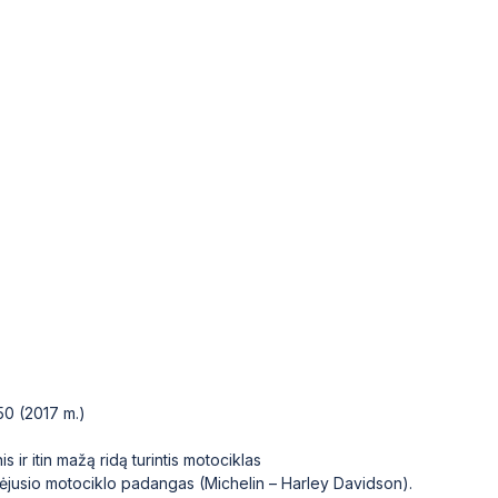
0 (2017 m.)
ir itin mažą ridą turintis motociklas
šėjusio motociklo padangas (Michelin – Harley Davidson).