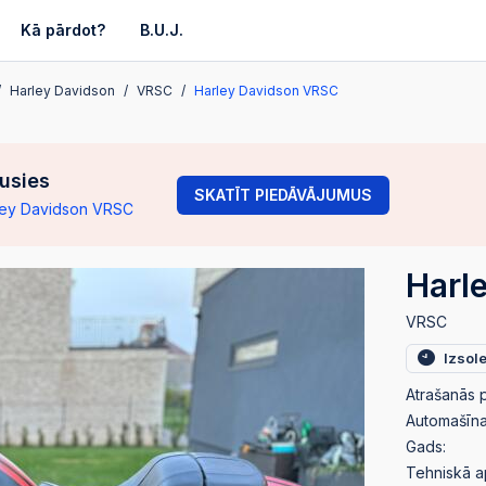
Kā pārdot?
B.U.J.
Harley Davidson
VRSC
Harley Davidson VRSC
gusies
SKATĪT PIEDĀVĀJUMUS
arley Davidson VRSC
Harl
VRSC
Izsol
Atrašanās p
Automašīnas
Gads:
Tehniskā a