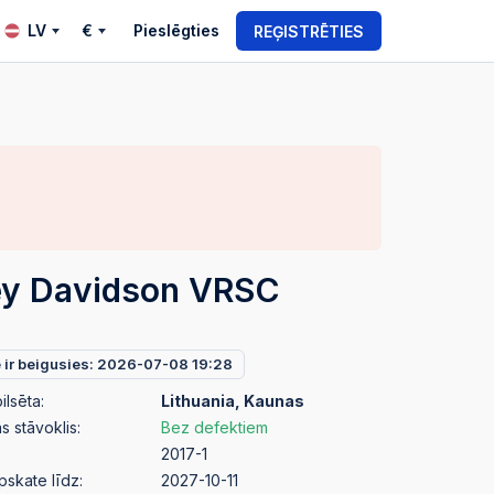
LV
€
Pieslēgties
REĢISTRĒTIES
ey Davidson VRSC
e ir beigusies: 2026-07-08 19:28
ilsēta:
Lithuania, Kaunas
 stāvoklis:
Bez defektiem
2017-1
pskate līdz:
2027-10-11