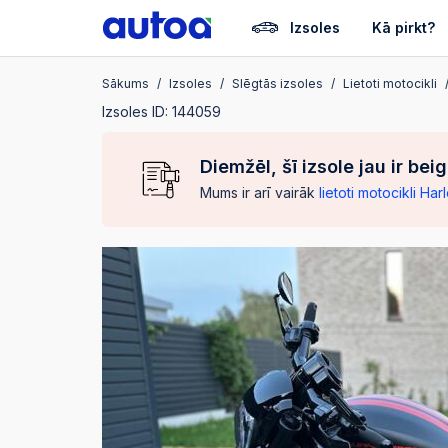
Izsoles
Kā pirkt?
Sākums
Izsoles
Slēgtās izsoles
Lietoti motocikli
Izsoles ID: 144059
Diemžēl, šī izsole jau ir bei
Mums ir arī vairāk
lietoti motocikli H