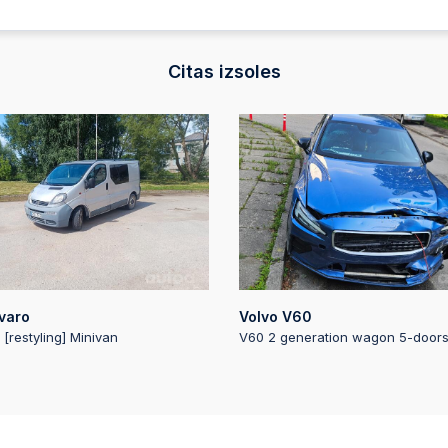
Citas izsoles
varo
Volvo V60
 [restyling] Minivan
V60 2 generation wagon 5-door