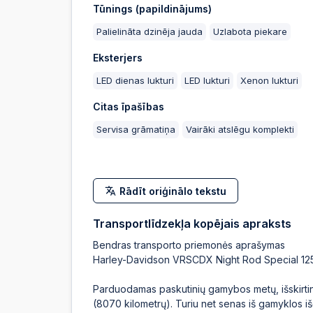
Tūnings (papildinājums)
Palielināta dzinēja jauda
Uzlabota piekare
Eksterjers
LED dienas lukturi
LED lukturi
Xenon lukturi
Citas īpašības
Servisa grāmatiņa
Vairāki atslēgu komplekti
Rādīt oriģinālo tekstu
Transportlīdzekļa kopējais apraksts
Bendras transporto priemonės aprašymas
Harley-Davidson VRSCDX Night Rod Special 125
Parduodamas paskutinių gamybos metų, išskirtinis 
(8070 kilometrų). Turiu net senas iš gamyklos i