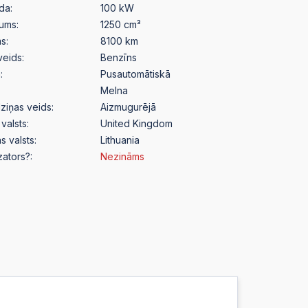
da:
100 kW
pums:
1250 cm³
s:
8100 km
veids:
Benzīns
:
Pusautomātiskā
Melna
ziņas veids:
Aizmugurējā
valsts:
United Kingdom
s valsts:
Lithuania
izators?:
Nezināms