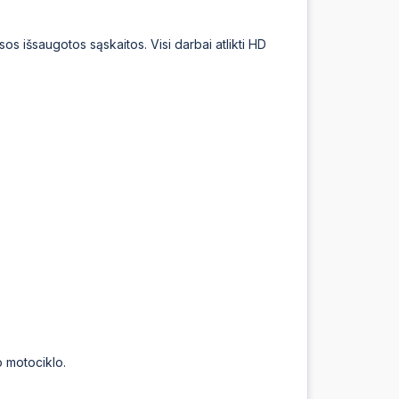
os išsaugotos sąskaitos. Visi darbai atlikti HD
o motociklo.