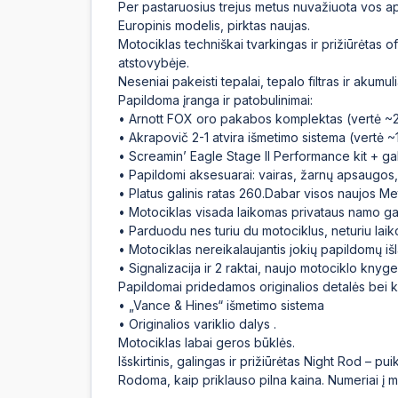
Per pastaruosius trejus metus nuvažiuota vos ap
Europinis modelis, pirktas naujas.
Motociklas techniškai tvarkingas ir prižiūrėtas o
atstovybėje.
Neseniai pakeisti tepalai, tepalo filtras ir akumuli
Papildoma įranga ir patobulinimai:
• Arnott FOX oro pakabos komplektas (vertė ~
• Akrapovič 2-1 atvira išmetimo sistema (vertė 
• Screamin’ Eagle Stage II Performance kit + ga
• Papildomi aksesuarai: vairas, žarnų apsaugos, LE
• Platus galinis ratas 260.Dabar visos naujos M
• Motociklas visada laikomas privataus namo ga
• Parduodu nes turiu du motociklus, neturiu laiko
• Motociklas nereikalaujantis jokių papildomų iš
• Signalizacija ir 2 raktai, naujo motociklo knyge
Papildomai pridedamos originalios detalės bei ki
• „Vance & Hines“ išmetimo sistema
• Originalios variklio dalys .
Motociklas labai geros būklės.
Išskirtinis, galingas ir prižiūrėtas Night Rod – p
Rodoma, kaip priklauso pilna kaina. Numeriai į m