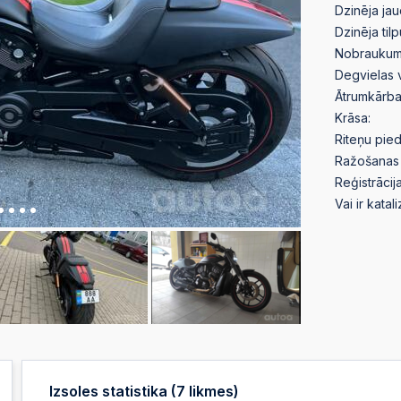
Dzinēja jau
Dzinēja til
Nobraukum
Degvielas 
Ātrumkārba
Krāsa:
Riteņu pied
Ražošanas 
Reģistrācija
Vai ir katal
Izsoles statistika (
7
likmes)