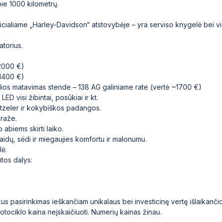
ie 1000 kilometrų.
ficialiame „Harley-Davidson“ atstovybėje – yra serviso knygelė bei vis
atorius.
2000 €)
~1400 €)
lios matavimas stende – 138 AG galiniame rate (vertė ~1700 €)
D visi žibintai, posūkiai ir kt.
etzeler ir kokybiškos padangos.
raže.
 abiems skirti laiko.
laidų, sėdi ir miegaujies komfortu ir malonumu.
lė.
tos dalys:
uikus pasirinkimas ieškančiam unikalaus bei investicinę vertę išlaikanči
otociklo kaina neįskaičiuoti. Numerių kainas žinau.