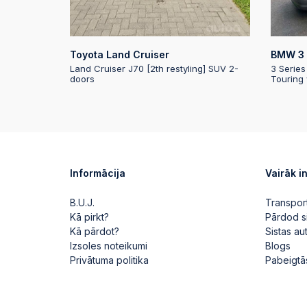
Toyota Land Cruiser
BMW 3 
Land Cruiser J70 [2th restyling] SUV 2-
3 Series
doors
Touring
Informācija
Vairāk i
B.U.J.
Transpor
Kā pirkt?
Pārdod s
Kā pārdot?
Sistas a
Izsoles noteikumi
Blogs
Privātuma politika
Pabeigtā