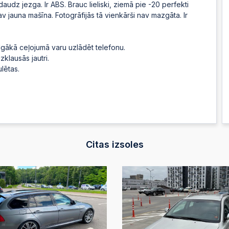
audz jezga. Ir ABS. Brauc lieliski, ziemā pie -20 perfekti
2026-07-08 18:25
nav jauna mašīna. Fotogrāfijās tā vienkārši nav mazgāta. Ir
2026-07-08 18:25
 ilgākā ceļojumā varu uzlādēt telefonu.
Automātiskā likme
klausās jautri.
ulētas.
2026-07-08 18:25
2026-07-08 18:25
Automātiskā likme
Citas izsoles
2026-07-08 18:25
2026-07-08 18:25
Automātiskā likme
2026-07-08 18:25