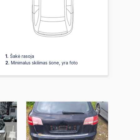
:25
:24
:24
Šakė rasoja
Minimalus skilimas šone, yra foto
:23
:23
:22
:22