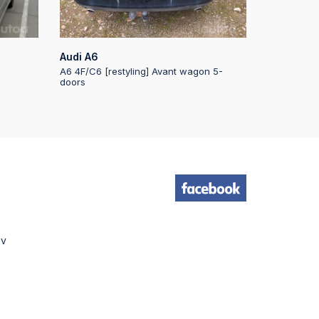
:21
Audi A6
:21
A6 4F/C6 [restyling] Avant wagon 5-
doors
:21
:20
:20
lv
:20
:19