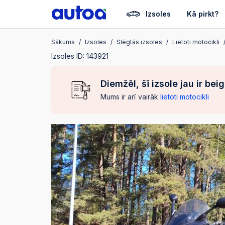
Izsoles
Kā pirkt?
Sākums
Izsoles
Slēgtās izsoles
Lietoti motocikli
Izsoles ID: 143921
Diemžēl, šī izsole jau ir bei
Mums ir arī vairāk
lietoti motocikli