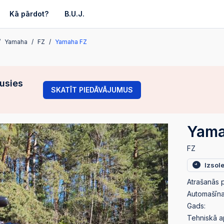
Kā pārdot?
B.U.J.
Yamaha
FZ
Yamaha FZ
gusies
SKATĪT PIEDĀVĀJUMUS
Yama
FZ
Izsol
Atrašanās p
Automašīnas
Gads:
Tehniskā a