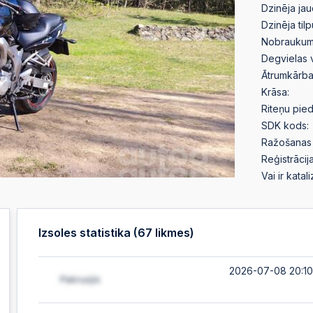
Dzinēja jau
Dzinēja til
Nobraukum
Degvielas 
Ātrumkārba
Krāsa:
Riteņu pied
SDK kods:
Ražošanas 
Reģistrācija
Vai ir katal
Izsoles statistika (
67
likmes)
2026-07-08 20:10