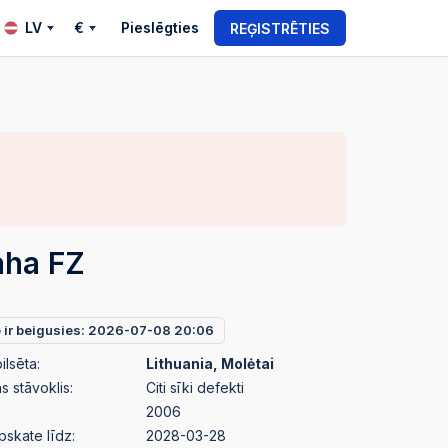
LV
€
Pieslēgties
REĢISTRĒTIES
ha FZ
e ir beigusies: 2026-07-08 20:06
ilsēta:
Lithuania, Molėtai
 stāvoklis:
Citi sīki defekti
2006
pskate līdz:
2028-03-28