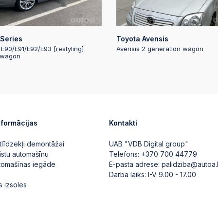
2026-07-08 18:25
Automātiskā likme
Series
Toyota Avensis
2026-07-08 18:25
 E90/E91/E92/E93 [restyling]
Avensis 2 generation wagon
 wagon
2026-07-08 18:25
Automātiskā likme
2026-07-08 18:25
nformācijas
Kontakti
tlīdzekļi demontāžai
UAB "VDB Digital group"
2026-07-08 18:25
istu automašīnu
Telefons:
+370 700 44779
Automātiskā likme
utomašīnas iegāde
E-pasta adrese:
palidziba@autoa.
Darba laiks: I-V 9.00 - 17.00
2026-07-08 18:25
s izsoles
2026-07-08 18:25
Automātiskā likme