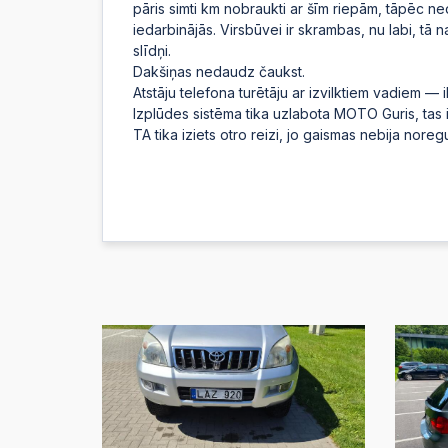
pāris simti km nobraukti ar šīm riepām, tāpēc ned
iedarbinājās. Virsbūvei ir skrambas, nu labi, tā 
slīdņi.
Dakšiņas nedaudz čaukst.
Atstāju telefona turētāju ar izvilktiem vadiem —
Izplūdes sistēma tika uzlabota MOTO Guris, tas iz
TA tika iziets otro reizi, jo gaismas nebija noreg