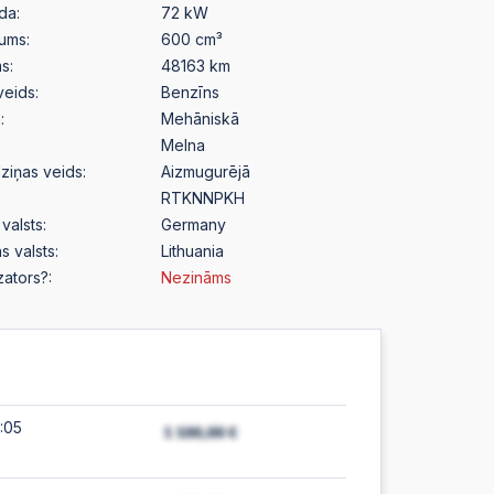
da:
72 kW
pums:
600 cm³
s:
48163 km
veids:
Benzīns
:
Mehāniskā
Melna
ziņas veids:
Aizmugurējā
RTKNNPKH
valsts:
Germany
s valsts:
Lithuania
izators?:
Nezināms
:05