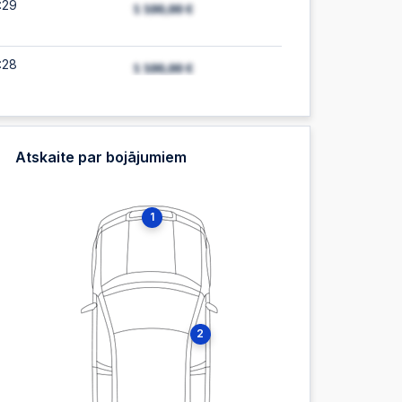
:29
:28
:27
Atskaite par bojājumiem
:27
1
:26
:26
2
:25