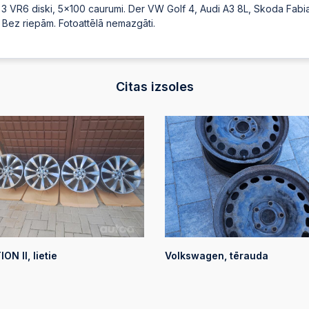
 VR6 diski, 5x100 caurumi. Der VW Golf 4, Audi A3 8L, Skoda Fabia mk1
Bez riepām. Fotoattēlā nemazgāti.
Citas izsoles
ON II, lietie
Volkswagen, tērauda