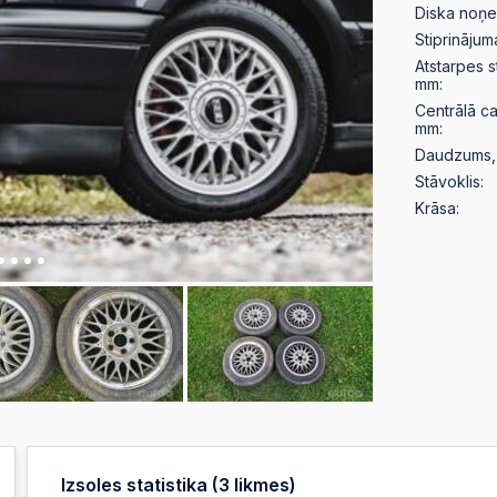
Diska noņ
Stiprinājum
Atstarpes 
mm:
Centrālā c
mm:
Daudzums, 
Stāvoklis:
Krāsa:
Izsoles statistika (
3
likmes)