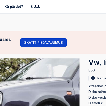
Kā pārdot?
B.U.J.
gusies
SKATĪT PIEDĀVĀJUMUS
Vw, l
BBS
Izsol
Atrašanās p
Disku ražot
Disku veids
Diametrs: