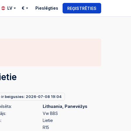
LV
€
Pieslēgties
REĢISTRĒTIES
ietie
e ir beigusies: 2026-07-08 19:04
ilsēta:
Lithuania, Panevėžys
ājs:
Vw BBS
:
Lietie
R15