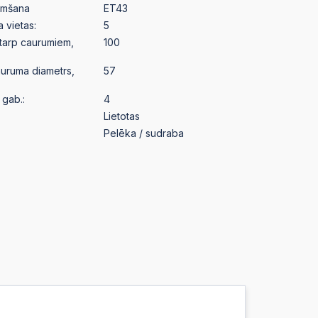
emšana
ET43
a vietas:
5
starp caurumiem,
100
auruma diametrs,
57
gab.:
4
Lietotas
Pelēka / sudraba