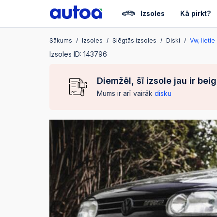
Izsoles
Kā pirkt?
Sākums
Izsoles
Slēgtās izsoles
Diski
Vw, lietie
Izsoles ID: 143796
Diemžēl, šī izsole jau ir bei
Mums ir arī vairāk
disku