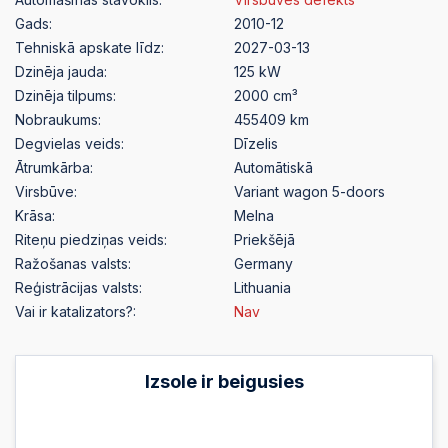
Gads:
2010-12
Tehniskā apskate līdz:
2027-03-13
Dzinēja jauda:
125 kW
Dzinēja tilpums:
2000 cm³
Nobraukums:
455409 km
Degvielas veids:
Dīzelis
Ātrumkārba:
Automātiskā
Virsbūve:
Variant wagon 5-doors
Krāsa:
Melna
Riteņu piedziņas veids:
Priekšējā
Ražošanas valsts:
Germany
Reģistrācijas valsts:
Lithuania
Vai ir katalizators?:
Nav
Izsole ir beigusies