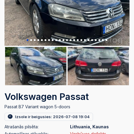
Volkswagen Passat
Passat B7 Variant wagon 5-doors
Izsole ir beigusies: 2026-07-08 19:04
Atrašanās pilsēta:
Lithuania, Kaunas
Automašīnas stāvoklis:
Virsbūves defekts