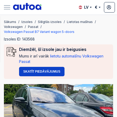
LV
€
Sākums
Izsoles
Slēgtās izsoles
Lietotas mašīnas
zsoles
Volkswagen
Passat
Volkswagen Passat B7 Variant wagon 5-doors
Izsoles ID: 143568
?
Diemžēl, šī izsole jau ir beigusies
Mums ir arī vairāk
lietotu automašīnu Volkswagen
Passat
SKATĪT PIEDĀVĀJUMUS