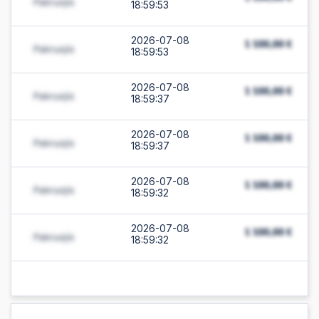
18:59:53
2026-07-08
18:59:53
2026-07-08
18:59:37
2026-07-08
18:59:37
2026-07-08
18:59:32
2026-07-08
18:59:32
2026-07-08 18:51:21