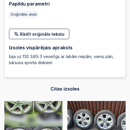
2026-07-08 18:51:21
Papildu parametri
Oriģinālie diski
2026-07-08 18:51:07
Rādīt oriģinālo tekstu
2026-07-08 18:51:07
Izsoles vispārējais apraksts
bija uz f30 340i 3 veselīgs ar labām riepām, vienu pāri,
2026-07-08
luksusa sporta diskiem
18:50:59
2026-07-08
18:50:59
Citas izsoles
2026-07-07 11:30:00
2026-07-07 11:30:00