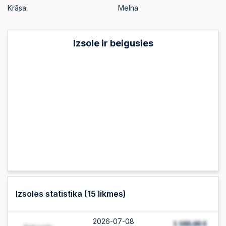
Krāsa:
Melna
Izsole ir beigusies
Izsoles statistika (
15
likmes)
2026-07-08