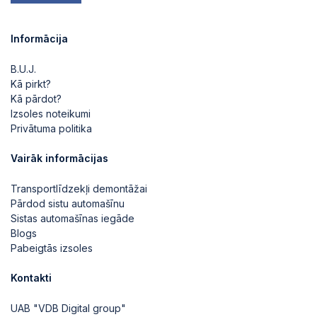
Informācija
B.U.J.
Kā pirkt?
Kā pārdot?
Izsoles noteikumi
Privātuma politika
Vairāk informācijas
Transportlīdzekļi demontāžai
Pārdod sistu automašīnu
Sistas automašīnas iegāde
Blogs
Pabeigtās izsoles
Kontakti
UAB "VDB Digital group"