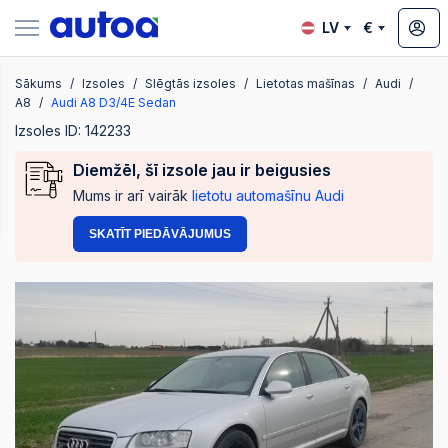
LV
€
Sākums
Izsoles
Slēgtās izsoles
Lietotas mašīnas
Audi
zsoles
A8
Audi A8 D3/4E Sedan
Izsoles ID: 142233
Diemžēl, šī izsole jau ir beigusies
?
Mums ir arī vairāk
lietotu automašīnu Audi
SKATĪT PIEDĀVĀJUMUS