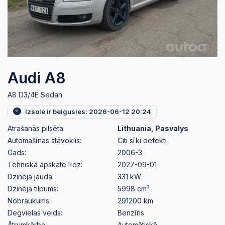
Audi A8
A8 D3/4E Sedan
Izsole ir beigusies: 2026-06-12 20:24
Atrašanās pilsēta:
Lithuania, Pasvalys
Automašīnas stāvoklis:
Citi sīki defekti
Gads:
2006-3
Tehniskā apskate līdz:
2027-09-01
Dzinēja jauda:
331 kW
Dzinēja tilpums:
5998 cm³
Nobraukums:
291200 km
Degvielas veids:
Benzīns
Ātrumkārba:
Automātiskā