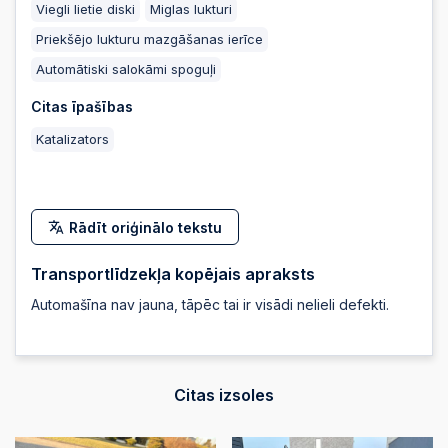
Viegli lietie diski
Miglas lukturi
2026-06-12 20:23:50
Priekšējo lukturu mazgāšanas ierīce
Automātiski salokāmi spoguļi
2026-06-12 20:23:49
Citas īpašības
Katalizators
2026-06-12 20:23:47
Rādīt oriģinālo tekstu
2026-06-12 20:23:47
Transportlīdzekļa kopējais apraksts
2026-06-12 20:23:44
Automašīna nav jauna, tāpēc tai ir visādi nelieli defekti.
2026-06-12 20:23:34
Citas izsoles
2026-06-12 20:23:26