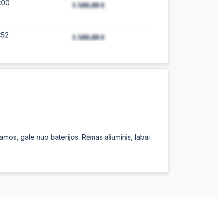
:00
:52
:32
:17
:07
namos, gale nuo baterijos. Rėmas aliuminis, labai
:30