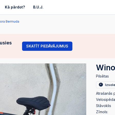
Kā pārdot?
B.U.J.
ora Bermuda
gusies
SKATĪT PIEDĀVĀJUMUS
Wino
Pilsētas
Izsol
Atrašanās p
Velosipēda 
Stāvoklis
Zīmols: