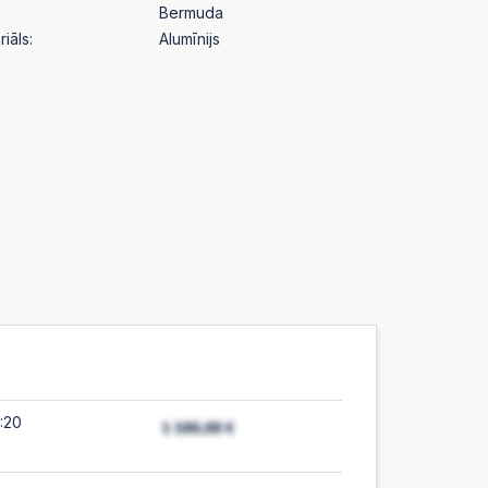
Bermuda
iāls:
Alumīnijs
:20