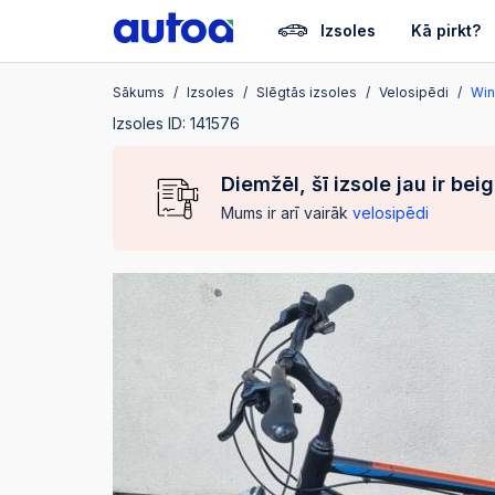
Izsoles
Kā pirkt?
Sākums
Izsoles
Slēgtās izsoles
Velosipēdi
Win
Izsoles ID: 141576
Diemžēl, šī izsole jau ir bei
Mums ir arī vairāk
velosipēdi