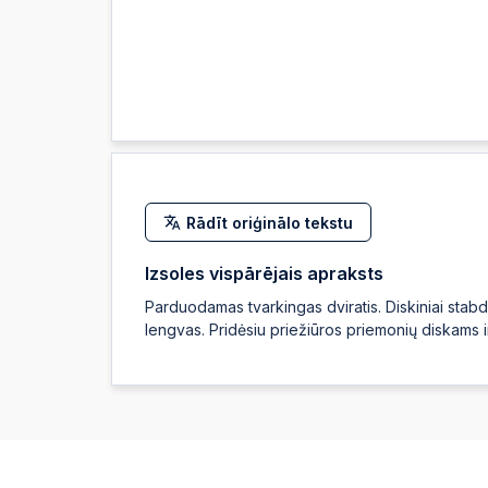
Rādīt oriģinālo tekstu
Izsoles vispārējais apraksts
Parduodamas tvarkingas dviratis. Diskiniai stabdž
lengvas. Pridėsiu priežiūros priemonių diskams i