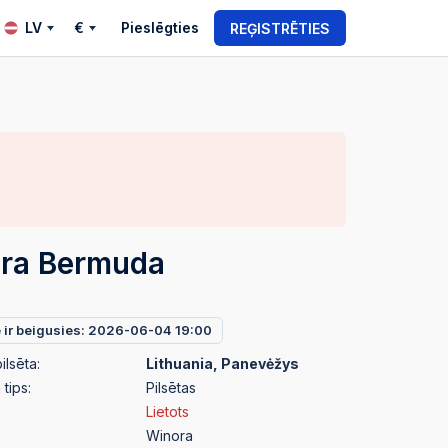
LV
€
Pieslēgties
REĢISTRĒTIES
ra Bermuda
e ir beigusies: 2026-06-04 19:00
ilsēta:
Lithuania, Panevėžys
tips:
Pilsētas
Lietots
Winora