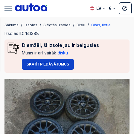
LV
€
Sākums
Izsoles
Slēgtās izsoles
Diski
Citas, lietie
zsoles
Izsoles ID: 141388
Diemžēl, šī izsole jau ir beigusies
Mums ir arī vairāk
disku
?
SKATĪT PIEDĀVĀJUMUS