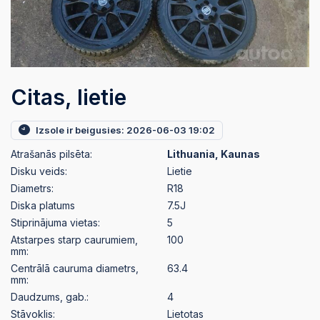
Citas, lietie
Izsole ir beigusies: 2026-06-03 19:02
Atrašanās pilsēta:
Lithuania, Kaunas
Disku veids:
Lietie
Diametrs:
R18
Diska platums
7.5J
Stiprinājuma vietas:
5
Atstarpes starp caurumiem,
100
mm:
Centrālā cauruma diametrs,
63.4
mm:
Daudzums, gab.:
4
Stāvoklis:
Lietotas