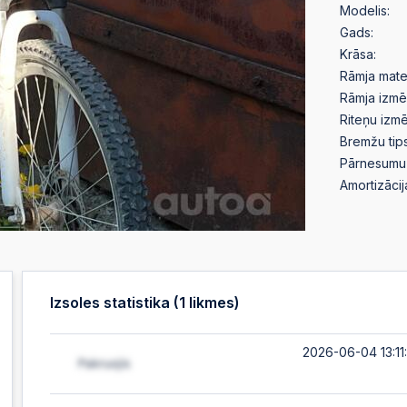
Modelis:
Gads:
Krāsa:
Rāmja mater
Rāmja izmē
Riteņu izmē
Bremžu tips
Pārnesumu 
Amortizācij
Izsoles statistika (
1
likmes)
2026-06-04 13:11