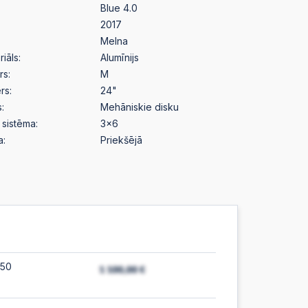
Blue 4.0
2017
Melna
iāls:
Alumīnijs
rs:
M
rs:
24"
:
Mehāniskie disku
sistēma:
3x6
a:
Priekšējā
:50