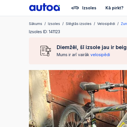
Izsoles
Kā pirkt?
Sākums
Izsoles
Slēgtās izsoles
Velosipēdi
Zun
Izsoles ID: 141123
Diemžēl, šī izsole jau ir bei
Mums ir arī vairāk
velosipēdi