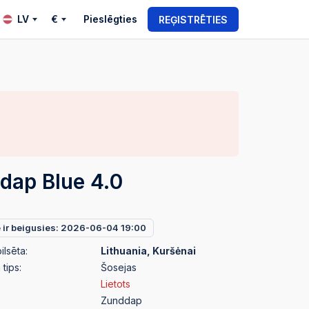
LV
€
Pieslēgties
REĢISTRĒTIES
dap Blue 4.0
e ir beigusies: 2026-06-04 19:00
ilsēta:
Lithuania, Kuršėnai
tips:
Šosejas
Lietots
Zunddap