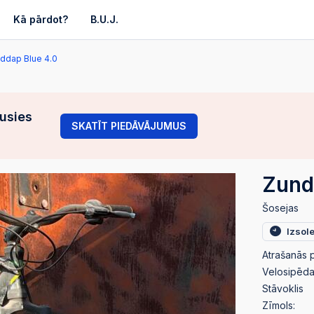
Kā pārdot?
B.U.J.
ddap Blue 4.0
gusies
SKATĪT PIEDĀVĀJUMUS
Zund
Šosejas
Izsol
Atrašanās p
Velosipēda 
Stāvoklis
Zīmols: