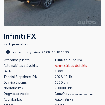
Infiniti FX
FX 1 generation
Izsole ir beigusies: 2026-05-19 19:18
Atrašanās pilsēta:
Lithuania, Kelmė
Automašīnas stāvoklis:
Ātrumkārbas defekts
Gads:
2006
Tehniskā apskate līdz:
2026-12-19
Dzinēja tilpums:
3500 cm³
Nobraukums:
200000 km
Degvielas veids:
Benzīns
/ gāzes aprīkojums
Ātrumkārba:
Automātiskā
Krāsa:
Melna