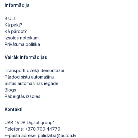
Informācija
B.U.J.
Kā pirkt?
Kā pārdot?
Izsoles noteikumi
Privātuma politika
Vairāk informācijas
Transportlīdzekļi demontāžai
Pārdod sistu automašīnu
Sistas automašīnas iegāde
Blogs
Pabeigtās izsoles
Kontakti
UAB "VDB Digital group"
Telefons:
+370 700 44779
E-pasta adrese:
palidziba@autoa.lv