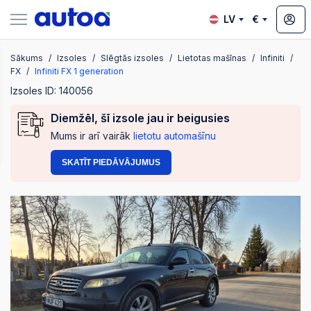
LV
€
Sākums
Izsoles
Slēgtās izsoles
Lietotas mašīnas
Infiniti
zsoles
FX
Infiniti FX 1 generation
Izsoles ID: 140056
Diemžēl, šī izsole jau ir beigusies
?
Mums ir arī vairāk
lietotu automašīnu
SKATĪT PIEDĀVĀJUMUS