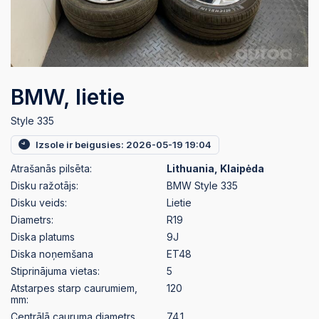
BMW, lietie
Style 335
Izsole ir beigusies: 2026-05-19 19:04
Atrašanās pilsēta:
Lithuania, Klaipėda
Disku ražotājs:
BMW Style 335
Disku veids:
Lietie
Diametrs:
R19
Diska platums
9J
Diska noņemšana
ET48
Stiprinājuma vietas:
5
Atstarpes starp caurumiem,
120
mm:
Centrālā cauruma diametrs,
74.1