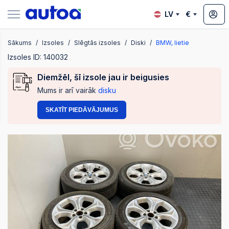
LV
€
Sākums
Izsoles
Slēgtās izsoles
Diski
BMW, lietie
zsoles
Izsoles ID: 140032
Diemžēl, šī izsole jau ir beigusies
Mums ir arī vairāk
disku
?
SKATĪT PIEDĀVĀJUMUS