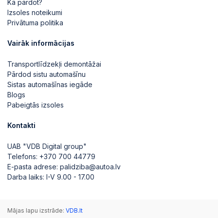
Kā pārdot?
Izsoles noteikumi
Privātuma politika
Vairāk informācijas
Transportlīdzekļi demontāžai
Pārdod sistu automašīnu
Sistas automašīnas iegāde
Blogs
Pabeigtās izsoles
Kontakti
UAB "VDB Digital group"
Telefons:
+370 700 44779
E-pasta adrese:
palidziba@autoa.lv
Darba laiks: I-V 9.00 - 17.00
Mājas lapu izstrāde:
VDB.lt