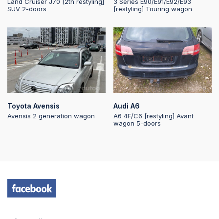
Land Cruiser J70 [2th restyling]
3 Series E90/E91/E92/E93
SUV 2-doors
[restyling] Touring wagon
2026-05-15 20:09:32
2026-05-15 20:09:31
2026-05-15 20:09:31
Toyota Avensis
Audi A6
Avensis 2 generation wagon
A6 4F/C6 [restyling] Avant
wagon 5-doors
2026-05-15 20:09:29
2026-05-15 20:09:28
2026-05-15 20:09:25