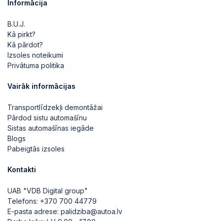
Informācija
2026-05-15 20:09:25
B.U.J.
Kā pirkt?
2026-05-15 20:09:24
Kā pārdot?
Izsoles noteikumi
Privātuma politika
2026-05-15 20:09:24
Vairāk informācijas
2026-05-15 20:09:23
Transportlīdzekļi demontāžai
Pārdod sistu automašīnu
Sistas automašīnas iegāde
2026-05-15 20:09:22
Blogs
Pabeigtās izsoles
2026-05-15 20:09:21
Kontakti
UAB "VDB Digital group"
Telefons:
+370 700 44779
2026-05-15 20:09:21
E-pasta adrese:
palidziba@autoa.lv