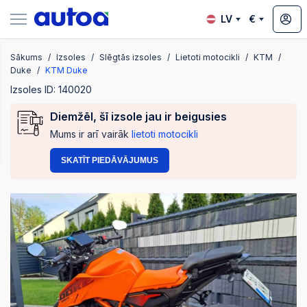
LV
€
Sākums
Izsoles
Slēgtās izsoles
Lietoti motocikli
KTM
zsoles
Duke
KTM Duke
Izsoles ID: 140020
Diemžēl, šī izsole jau ir beigusies
?
Mums ir arī vairāk
lietoti motocikli
SKATĪT PIEDĀVĀJUMUS