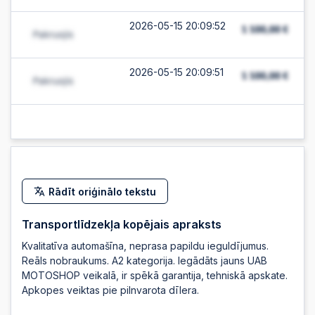
2026-05-15 20:09:52
2026-05-15 20:09:51
2026-05-15 20:09:51
2026-05-15
20:09:49
Rādīt oriģinālo tekstu
2026-05-15
20:09:49
Transportlīdzekļa kopējais apraksts
Kvalitatīva automašīna, neprasa papildu ieguldījumus.
2026-05-15
Reāls nobraukums. A2 kategorija. Iegādāts jauns UAB
20:09:47
MOTOSHOP veikalā, ir spēkā garantija, tehniskā apskate.
Apkopes veiktas pie pilnvarota dīlera.
2026-05-15