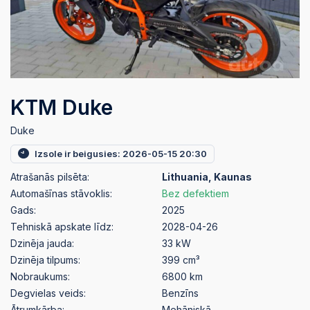
KTM Duke
Duke
Izsole ir beigusies: 2026-05-15 20:30
Atrašanās pilsēta:
Lithuania, Kaunas
Automašīnas stāvoklis:
Bez defektiem
Gads:
2025
Tehniskā apskate līdz:
2028-04-26
Dzinēja jauda:
33 kW
Dzinēja tilpums:
399 cm³
Nobraukums:
6800 km
Degvielas veids:
Benzīns
Ātrumkārba:
Mehāniskā