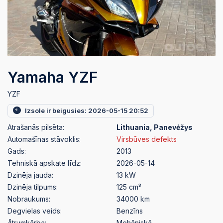
Yamaha YZF
YZF
Izsole ir beigusies: 2026-05-15 20:52
Atrašanās pilsēta:
Lithuania, Panevėžys
Automašīnas stāvoklis:
Virsbūves defekts
Gads:
2013
Tehniskā apskate līdz:
2026-05-14
Dzinēja jauda:
13 kW
Dzinēja tilpums:
125 cm³
Nobraukums:
34000 km
Degvielas veids:
Benzīns
Ātrumkārba:
Mehāniskā