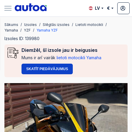
LV
€
Sākums
Izsoles
Slēgtās izsoles
Lietoti motocikli
zsoles
Yamaha
YZF
Yamaha YZF
Izsoles ID: 139980
Diemžēl, šī izsole jau ir beigusies
?
Mums ir arī vairāk
lietoti motocikli Yamaha
SKATĪT PIEDĀVĀJUMUS