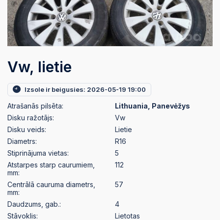
Vw, lietie
Izsole ir beigusies: 2026-05-19 19:00
Atrašanās pilsēta:
Lithuania, Panevėžys
Disku ražotājs:
Vw
Disku veids:
Lietie
Diametrs:
R16
Stiprinājuma vietas:
5
Atstarpes starp caurumiem,
112
mm:
Centrālā cauruma diametrs,
57
mm:
Daudzums, gab.:
4
Stāvoklis:
Lietotas