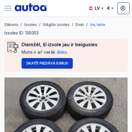
LV
€
Sākums
Izsoles
Slēgtās izsoles
Diski
Vw, lietie
zsoles
Izsoles ID: 139353
Diemžēl, šī izsole jau ir beigusies
Mums ir arī vairāk
disku
?
SKATĪT PIEDĀVĀJUMUS