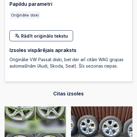
2026-05-18 20:34:33
Papildu parametri
Oriģinālie diski
2026-05-18 20:34:33
Rādīt oriģinālo tekstu
2026-05-18 20:34:14
Izsoles vispārējais apraksts
Oriģinālie VW Passat diski, bet der arī citām WAG grupas
2026-05-18 20:34:14
automašīnām (Audi, Skoda, Seat). Šīs sezonas riepas.
2026-05-10 09:32:10
Citas izsoles