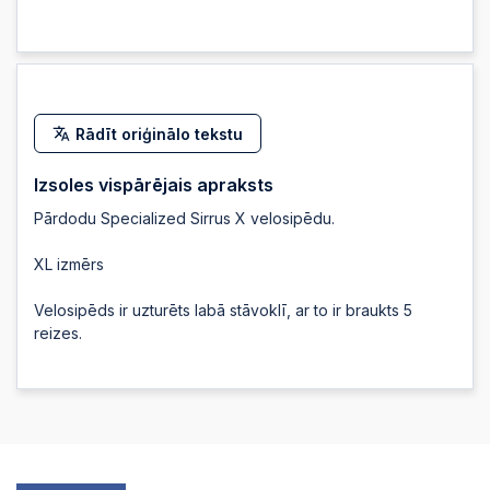
2026-05-06 23:12:35
2026-05-06 23:12:35
Rādīt oriģinālo tekstu
2026-05-06 23:12:34
Izsoles vispārējais apraksts
Pārdodu Specialized Sirrus X velosipēdu.
2026-05-06 23:12:34
XL izmērs
2026-05-06 23:12:33
Velosipēds ir uzturēts labā stāvoklī, ar to ir braukts 5
reizes.
2026-05-06 23:12:33
2026-05-06 23:12:32