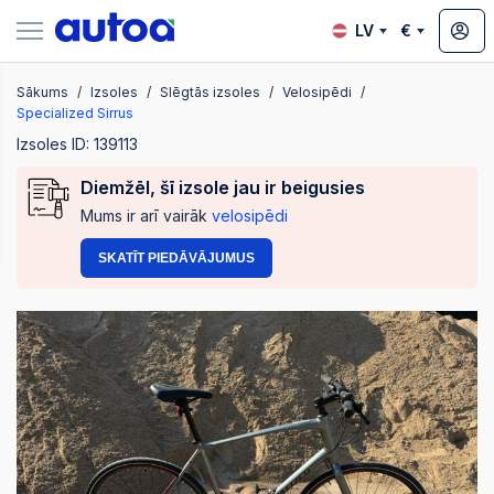
LV
€
Sākums
Izsoles
Slēgtās izsoles
Velosipēdi
zsoles
Specialized Sirrus
Izsoles ID: 139113
Diemžēl, šī izsole jau ir beigusies
?
Mums ir arī vairāk
velosipēdi
SKATĪT PIEDĀVĀJUMUS