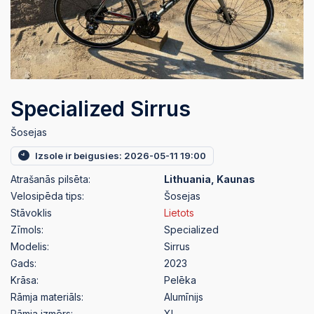
Specialized Sirrus
Šosejas
Izsole ir beigusies: 2026-05-11 19:00
Atrašanās pilsēta:
Lithuania, Kaunas
Velosipēda tips:
Šosejas
Stāvoklis
Lietots
Zīmols:
Specialized
Modelis:
Sirrus
Gads:
2023
Krāsa:
Pelēka
Rāmja materiāls:
Alumīnijs
Rāmja izmērs:
XL