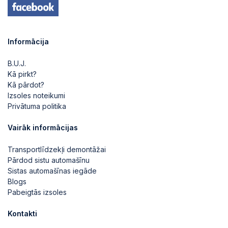
2026-05-06 23:12:32
Informācija
2026-05-06 23:12:31
B.U.J.
Kā pirkt?
2026-05-06 23:12:31
Kā pārdot?
Izsoles noteikumi
Privātuma politika
2026-05-06 23:12:28
Vairāk informācijas
Transportlīdzekļi demontāžai
2026-05-06 23:12:28
Pārdod sistu automašīnu
Sistas automašīnas iegāde
Blogs
2026-05-06 23:12:27
Pabeigtās izsoles
Kontakti
2026-05-06 23:12:27