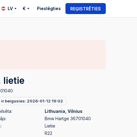
LV
€
Pieslēgties
REĢISTRĒTIES
lietie
701040
e ir beigusies: 2026-01-12 19:02
ilsēta:
Lithuania, Vilnius
ājs:
Bmw Hartge 36701040
:
Lietie
R22