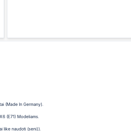
tai (Made In Germany).
r X6 (E71) Modeliams.
ai like naudoti (seni)).