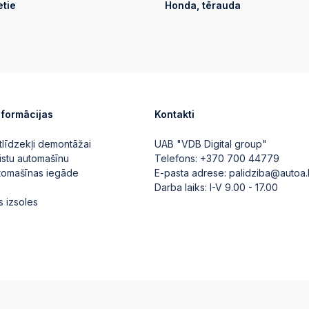
etie
Honda, tērauda
nformācijas
Kontakti
tlīdzekļi demontāžai
UAB "VDB Digital group"
istu automašīnu
Telefons:
+370 700 44779
utomašīnas iegāde
E-pasta adrese:
palidziba@autoa.
Darba laiks: I-V 9.00 - 17.00
s izsoles