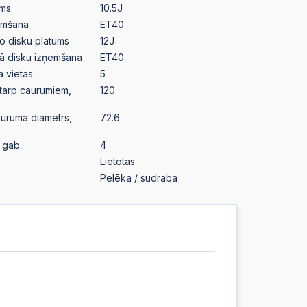
ums
10.5J
emšana
ET40
o disku platums
12J
ā disku izņemšana
ET40
a vietas:
5
starp caurumiem,
120
auruma diametrs,
72.6
gab.:
4
Lietotas
Pelēka / sudraba