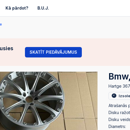
Kā pārdot?
B.U.J.
ie
gusies
SKATĪT PIEDĀVĀJUMUS
Bmw, 
Hartge 36
Izsol
Atrašanās p
Disku ražot
Disku veids
Diametrs: