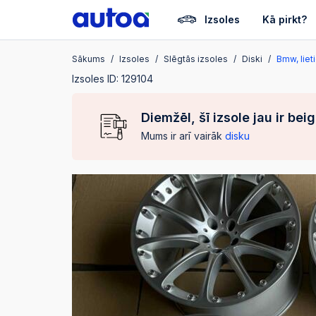
Izsoles
Kā pirkt?
Sākums
Izsoles
Slēgtās izsoles
Diski
Bmw, liet
Izsoles ID: 129104
Diemžēl, šī izsole jau ir bei
Mums ir arī vairāk
disku