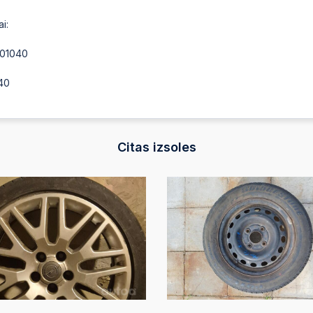
i:
701040
240
Citas izsoles