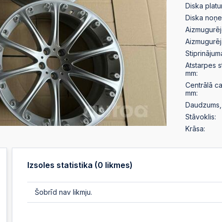
Diska plat
Diska noņ
Aizmugurēj
Aizmugurēj
Stiprinājum
Atstarpes 
mm:
Centrālā c
mm:
Daudzums, 
Stāvoklis:
Krāsa:
Izsoles statistika (
0
likmes)
Šobrīd nav likmju.