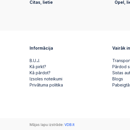
Citas, lietie
Opel, li
Informācija
Vairāk i
B.U.J.
Transpor
Kā pirkt?
Pārdod s
Kā pārdot?
Sistas a
Izsoles noteikumi
Blogs
Privātuma politika
Pabeigtā
Mājas lapu izstrāde:
VDB.lt